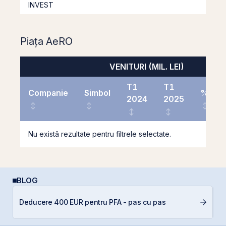
INVEST
Piața AeRO
VENITURI (MIL. LEI)
T1
T1
Companie
Simbol
%
2024
2025
Nu există rezultate pentru filtrele selectate.
BLOG
Deducere 400 EUR pentru PFA - pas cu pas
RE