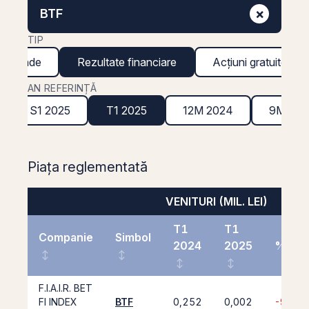
×
BTF
TIP
ividende
Rezultate financiare
Acțiuni gratuite
AN REFERINȚĂ
S1 2025
T1 2025
12M 2024
9M 202
Piața reglementată
VENITURI (MIL. LEI)
T1
T1
Companie
Simbol
2024
2025
%
F.I.A.I.R. BET
FI INDEX
BTF
0,252
0,002
-99,0