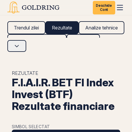
Deschide
Cont
Trendul zilei
Rezultate
Analize tehnice
Analize fundamentale
Research
REZULTATE
F.I.A.I.R. BET FI Index
Invest (BTF)
Rezultate financiare
SIMBOL SELECTAT