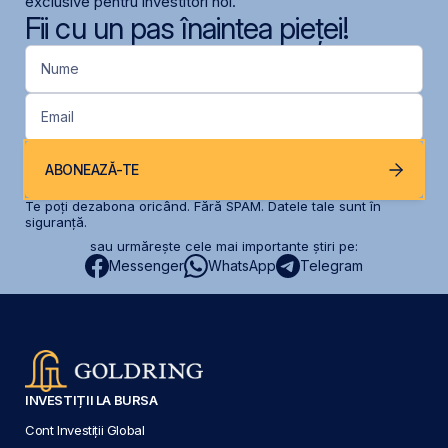
exclusive pentru investitori noi.
Fii cu un pas înaintea pieței!
Nume
Email
ABONEAZĂ-TE
Te poți dezabona oricând. Fără SPAM. Datele tale sunt în
siguranță.
sau urmărește cele mai importante știri pe:
Messenger
WhatsApp
Telegram
INVESTIȚII LA BURSA
Cont Investiții Global