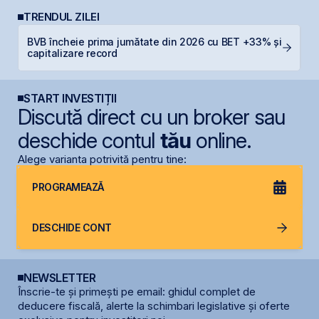
TRENDUL ZILEI
BVB încheie prima jumătate din 2026 cu BET +33% și
S
capitalizare record
g
START INVESTIȚII
Discută direct cu un broker sau
deschide contul
tău
online.
Alege varianta potrivită pentru tine:
PROGRAMEAZĂ
DESCHIDE CONT
NEWSLETTER
Înscrie-te și primești pe email: ghidul complet de
deducere fiscală, alerte la schimbari legislative și oferte