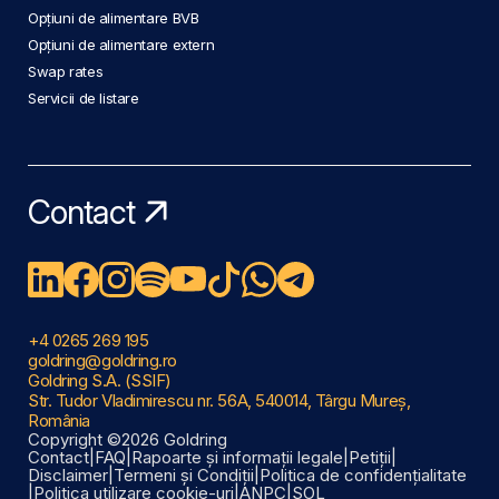
Opțiuni de alimentare BVB
Opțiuni de alimentare extern
Swap rates
Servicii de listare
Contact
+4 0265 269 195
goldring@goldring.ro
Goldring S.A. (SSIF)
Str. Tudor Vladimirescu nr. 56A, 540014, Târgu Mureș,
România
Copyright ©2026 Goldring
Contact
|
FAQ
|
Rapoarte și informații legale
|
Petiții
|
Disclaimer
|
Termeni și Condiții
|
Politica de confidențialitate
|
Politica utilizare cookie-uri
|
ANPC
|
SOL