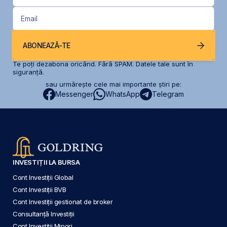
Email
ABONEAZĂ-TE
Te poți dezabona oricând. Fără SPAM. Datele tale sunt în
siguranță.
sau urmărește cele mai importante știri pe:
Messenger
WhatsApp
Telegram
INVESTIȚII LA BURSA
Cont Investiții Global
Cont Investiții BVB
Cont Investiții gestionat de broker
Consultanță Investiții
Cont Investiții Minori