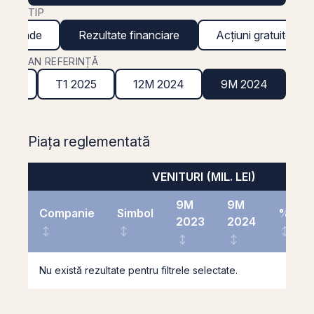
TIP
ividende
Rezultate financiare
Acțiuni gratuite
AN REFERINȚĂ
2025
T1 2025
12M 2024
9M 2024
Piața reglementată
VENITURI (MIL. LEI)
9M
9M
Companie
Simbol
%
2023
2024
Nu există rezultate pentru filtrele selectate.