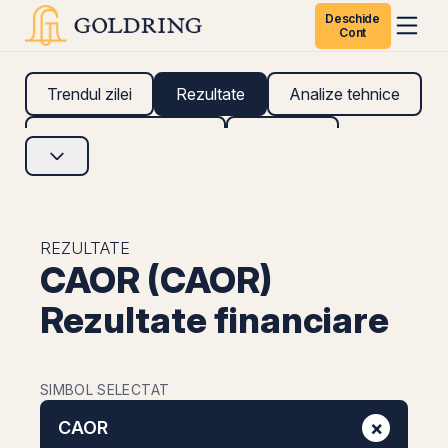
Deschide
Cont
Trendul zilei
Rezultate
Analize tehnice
Analize fundamentale
Research
REZULTATE
CAOR (CAOR)
Rezultate financiare
SIMBOL SELECTAT
×
CAOR