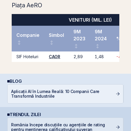
Piața AeRO
VENITURI (MIL. LEI)
9M
9M
Companie
Simbol
2023
2024
%
SIF Hoteluri
CAOR
2,89
1,48
-48,8
BLOG
P
Aplicații AI în Lumea Reală: 10 Companii Care
a
Transformă Industriile
c
TRENDUL ZILEI
România începe discuțiile cu agențiile de rating
B
pentru menținerea calificativului suveran
d