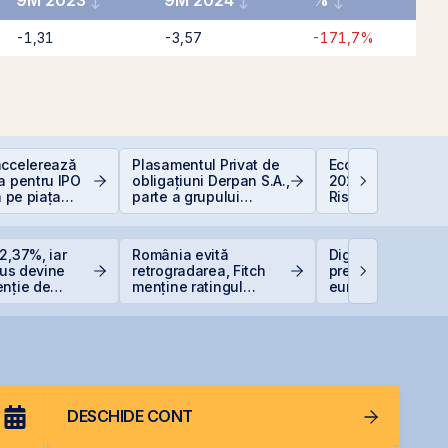
9M 2023
9M 2024
%
-1,31
-3,57
-171,7%
accelerează
Plasamentul Privat de
Economia Românie
a pentru IPO
obligațiuni Derpan S.A.,
2026: Oportunități
a pe piața
parte a grupului
Riscuri pentru
BVB
Golden Foods Snacks,
Investitori
suplimentat și
suprasubscris
2,37%, iar
România evită
Digi Spain stabile
Plus devine
retrogradarea, Fitch
prețul IPO la 5,60
enție de
menține ratingul
euro/acțiune
e listată la
României la BBB-
DESCHIDE CONT