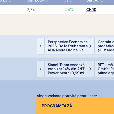
023
9M 2024
%
Simbol
7,74
4,4%
CHRD
EIT-urile de
Perspective Economice
Contakt 
nfrastructură din
2026: De la Exuberanța
pregătire
hina - să copiem de
AI la Noua Ordine Geo-
și listare
a cel ce copiază?!
Economică
AeRO a 
igi pregătește listarea
Simtel Team cedează
BET urcă 
igi Spain pe bursele
etapizat 14% din ANT
Graffiti 
paniole
Power pentru 3,99 mil.
prima ag
lei și își reduce
comunicar
participația la 37%
BVB
Alege varianta potrivită pentru tine:
PROGRAMEAZĂ