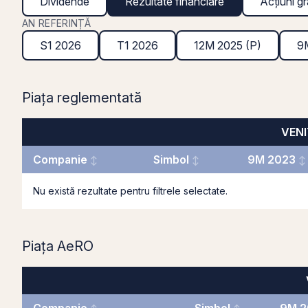
Dividende
Rezultate financiare
Acțiuni gr
AN REFERINȚĂ
S1 2026
T1 2026
12M 2025 (P)
9
Piața reglementată
VENIT
Companie
Simbol
9M 2023
Nu există rezultate pentru filtrele selectate.
Piața AeRO