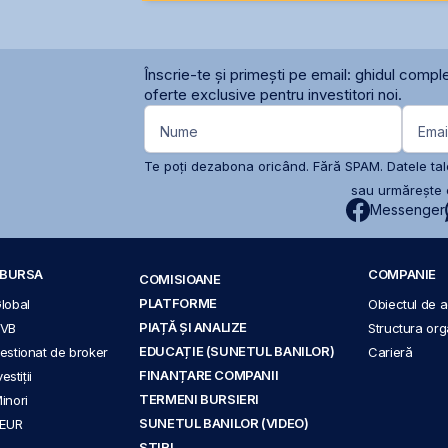
Înscrie-te și primești pe email: ghidul comple
oferte exclusive pentru investitori noi.
Nume
Emai
Te poți dezabona oricând. Fără SPAM. Datele tale
sau urmărește c
Messenger
A BURSA
COMPANIE
COMISIOANE
PLATFORME
Global
Obiectul de ac
PIAȚĂ ȘI ANALIZE
BVB
Structura org
EDUCAȚIE (SUNETUL BANILOR)
 gestionat de broker
Carieră
FINANȚARE COMPANII
stiții
TERMENI BURSIERI
Minori
SUNETUL BANILOR (VIDEO)
 EUR
ȘTIRI