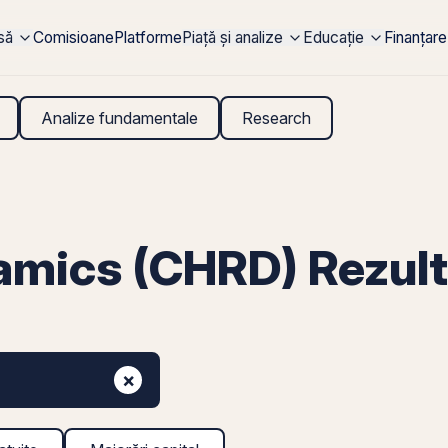
rsă
Comisioane
Platforme
Piață și analize
Educație
Finanțare
Analize fundamentale
Research
ics (CHRD) Rezulta
×