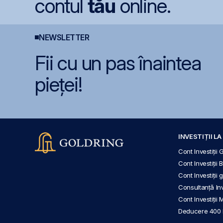
contul
tău
online.
NEWSLETTER
Fii cu un pas înaintea
pieței!
INVESTIȚII L
Cont Investiții 
Cont Investiții 
Cont Investiții
Consultanță Inve
Cont Investiții 
Deducere 400