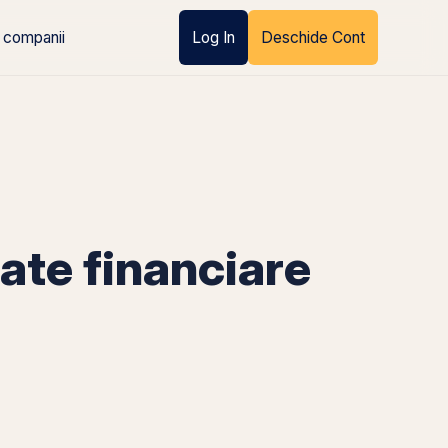
 companii
Log In
Deschide Cont
te financiare