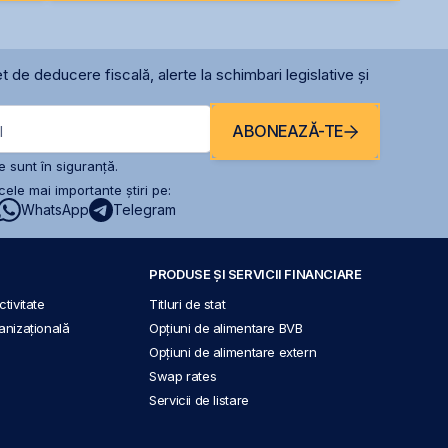
t de deducere fiscală, alerte la schimbari legislative și
ABONEAZĂ-TE
l
 sunt în siguranță.
ele mai importante știri pe:
WhatsApp
Telegram
PRODUSE ȘI SERVICII FINANCIARE
tivitate
Titluri de stat
anizațională
Opțiuni de alimentare BVB
Opțiuni de alimentare extern
Swap rates
Servicii de listare