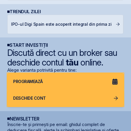
TRENDUL ZILEI
C
IPO-ul Digi Spain este acoperit integral din prima zi
ca
START INVESTIȚII
Discută direct cu un broker sau
deschide contul
tău
online.
Alege varianta potrivită pentru tine:
PROGRAMEAZĂ
DESCHIDE CONT
NEWSLETTER
Înscrie-te și primești pe email: ghidul complet de
deducere fiscală, alerte la schimbari legislative și oferte