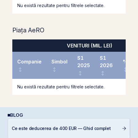
Nu există rezultate pentru filtrele selectate.
Piața AeRO
VENITURI (MIL. LEI)
S1
S1
Companie
Simbol
%
2025
2026
Nu există rezultate pentru filtrele selectate.
BLOG
RE
Ce este deducerea de 400 EUR — Ghid complet
di