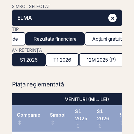
SIMBOL SELECTAT
×
ELMA
TIP
ividende
Rezultate financiare
Acțiuni gratuite
AN REFERINȚĂ
S1 2026
T1 2026
12M 2025 (P)
Piața reglementată
VENITURI (MIL. LEI)
S1
S1
Companie
Simbol
%
2025
2026