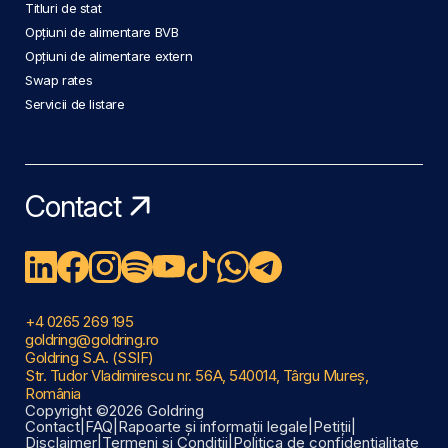
Titluri de stat
Opțiuni de alimentare BVB
Opțiuni de alimentare extern
Swap rates
Servicii de listare
Contact
+4 0265 269 195
goldring@goldring.ro
Goldring S.A. (SSIF)
Str. Tudor Vladimirescu nr. 56A, 540014, Târgu Mureș,
România
Copyright ©2026 Goldring
Contact
|
FAQ
|
Rapoarte și informații legale
|
Petiții
|
Disclaimer
|
Termeni și Condiții
|
Politica de confidențialitate