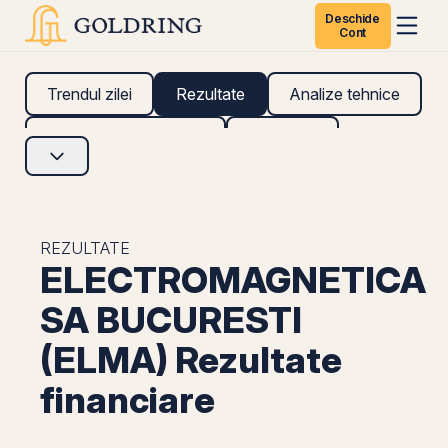
Deschide
Cont
Trendul zilei
Rezultate
Analize tehnice
Analize fundamentale
Research
REZULTATE
ELECTROMAGNETICA
SA BUCURESTI
(ELMA) Rezultate
financiare