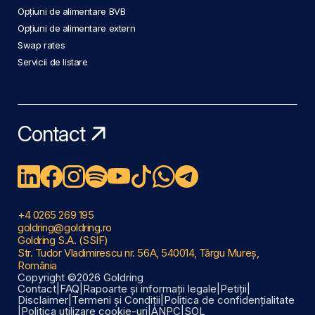
Opțiuni de alimentare BVB
Opțiuni de alimentare extern
Swap rates
Servicii de listare
Contact
+4 0265 269 195
goldring@goldring.ro
Goldring S.A. (SSIF)
Str. Tudor Vladimirescu nr. 56A, 540014, Târgu Mureș,
România
Copyright ©2026 Goldring
Contact
|
FAQ
|
Rapoarte și informații legale
|
Petiții
|
Disclaimer
|
Termeni și Condiții
|
Politica de confidențialitate
|
Politica utilizare cookie-uri
|
ANPC
|
SOL