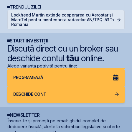
TRENDUL ZILEI
Lockheed Martin extinde cooperarea cu Aerostar și
C
MarcTel pentru mentenanța radarelor AN/TPQ-53 în
ca
România
START INVESTIȚII
Discută direct cu un broker sau
deschide contul
tău
online.
Alege varianta potrivită pentru tine:
PROGRAMEAZĂ
DESCHIDE CONT
NEWSLETTER
Înscrie-te și primești pe email: ghidul complet de
deducere fiscală, alerte la schimbari legislative și oferte