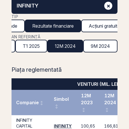
×
INFINITY
TIP
ividende
Rezultate financiare
Acțiuni gratuite
AN REFERINȚĂ
2025
T1 2025
12M 2024
9M 2024
Piața reglementată
VENITURI (MIL. LEI)
12M
12M
Simbol
Companie
2023
2024
INFINITY
CAPITAL
INFINITY
100,65
166,81