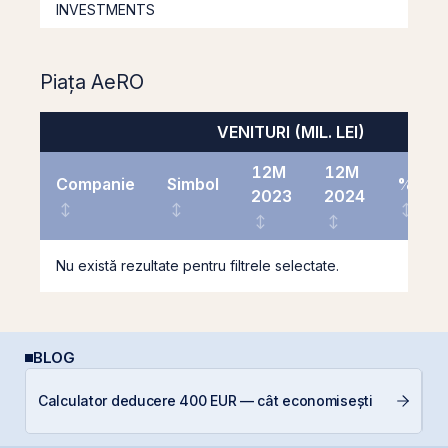
INVESTMENTS
Piața AeRO
VENITURI (MIL. LEI)
12M
12M
Companie
Simbol
%
2023
2024
Nu există rezultate pentru filtrele selectate.
BLOG
Câ
Calculator deducere 400 EUR — cât economisești
in