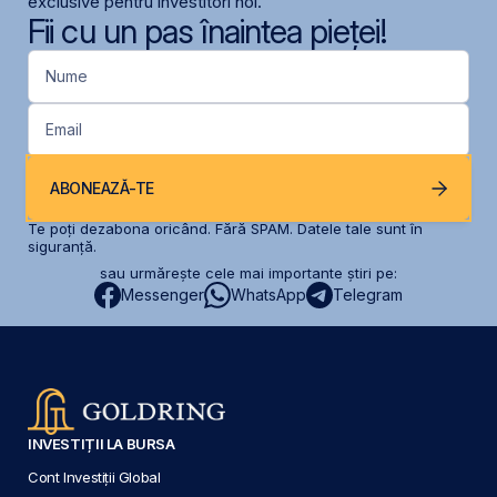
exclusive pentru investitori noi.
Fii cu un pas înaintea pieței!
Nume
Email
ABONEAZĂ-TE
Te poți dezabona oricând. Fără SPAM. Datele tale sunt în
siguranță.
sau urmărește cele mai importante știri pe:
Messenger
WhatsApp
Telegram
INVESTIȚII LA BURSA
Cont Investiții Global