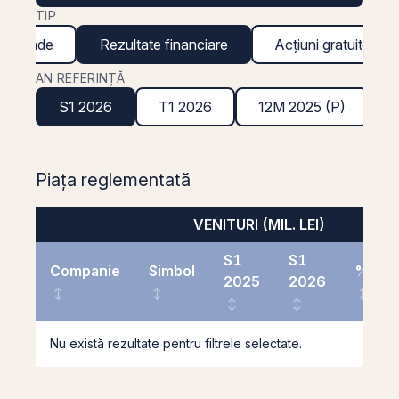
TIP
ividende
Rezultate financiare
Acțiuni gratuite
AN REFERINȚĂ
S1 2026
T1 2026
12M 2025 (P)
Piața reglementată
VENITURI (MIL. LEI)
S1
S1
Companie
Simbol
%
2025
2026
Nu există rezultate pentru filtrele selectate.