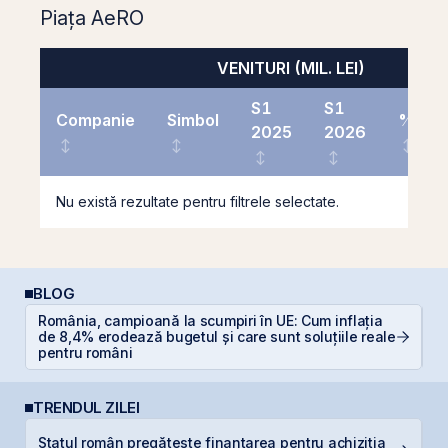
Piața AeRO
VENITURI (MIL. LEI)
S1
S1
Companie
Simbol
%
2025
2026
Nu există rezultate pentru filtrele selectate.
BLOG
România, campioană la scumpiri în UE: Cum inflația
de 8,4% erodează bugetul și care sunt soluțiile reale
C
pentru români
TRENDUL ZILEI
Statul român pregătește finanțarea pentru achiziția
O