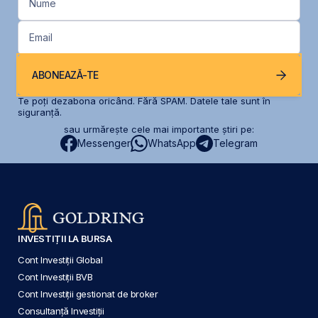
Nume
Email
ABONEAZĂ-TE
Te poți dezabona oricând. Fără SPAM. Datele tale sunt în
siguranță.
sau urmărește cele mai importante știri pe:
Messenger
WhatsApp
Telegram
INVESTIȚII LA BURSA
Cont Investiții Global
Cont Investiții BVB
Cont Investiții gestionat de broker
Consultanță Investiții