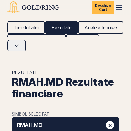
Deschide
Cont
Trendul zilei
Rezultate
Analize tehnice
Analize fundamentale
Research
REZULTATE
RMAH.MD Rezultate
financiare
SIMBOL SELECTAT
×
RMAH.MD