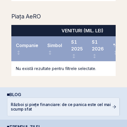
Piața AeRO
VENITURI (MIL. LEI)
S1
S1
Companie
Simbol
%
2025
2026
Nu există rezultate pentru filtrele selectate.
BLOG
Război și piețe financiare: de ce panica este cel mai
C
scump sfat
p
TRENDUL ZILEI