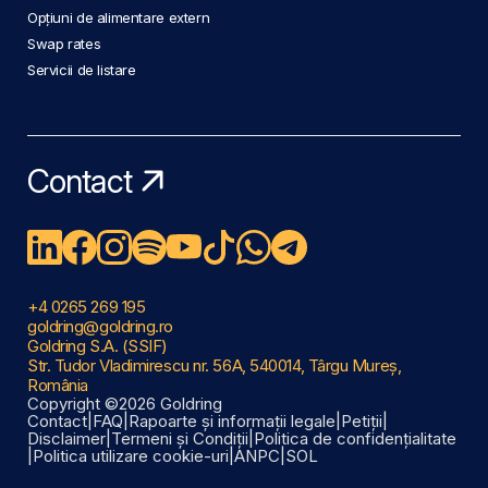
Opțiuni de alimentare extern
Swap rates
Servicii de listare
Contact
+4 0265 269 195
goldring@goldring.ro
Goldring S.A. (SSIF)
Str. Tudor Vladimirescu nr. 56A, 540014, Târgu Mureș,
România
Copyright ©2026 Goldring
Contact
|
FAQ
|
Rapoarte și informații legale
|
Petiții
|
Disclaimer
|
Termeni și Condiții
|
Politica de confidențialitate
|
Politica utilizare cookie-uri
|
ANPC
|
SOL