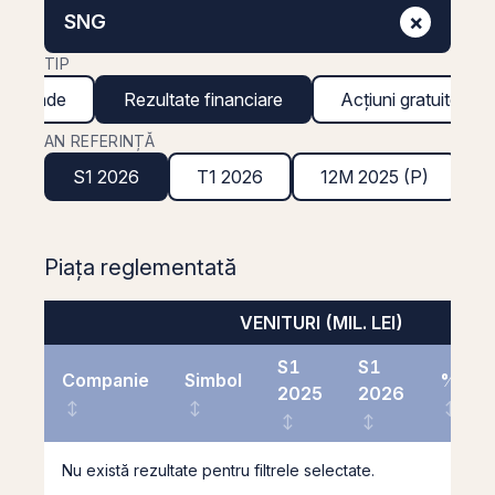
×
SNG
TIP
ividende
Rezultate financiare
Acțiuni gratuite
AN REFERINȚĂ
S1 2026
T1 2026
12M 2025 (P)
Piața reglementată
VENITURI (MIL. LEI)
S1
S1
Companie
Simbol
%
2025
2026
Nu există rezultate pentru filtrele selectate.