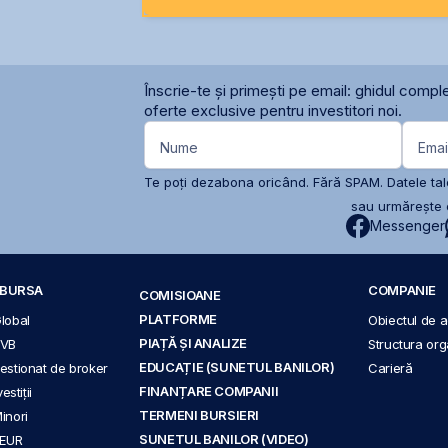
Înscrie-te și primești pe email: ghidul comple
oferte exclusive pentru investitori noi.
Nume
Emai
Te poți dezabona oricând. Fără SPAM. Datele tale
sau urmărește c
Messenger
A BURSA
COMPANIE
COMISIOANE
PLATFORME
Global
Obiectul de ac
PIAȚĂ ȘI ANALIZE
BVB
Structura org
EDUCAȚIE (SUNETUL BANILOR)
 gestionat de broker
Carieră
FINANȚARE COMPANII
stiții
TERMENI BURSIERI
Minori
SUNETUL BANILOR (VIDEO)
 EUR