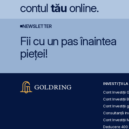
contul
tău
online.
NEWSLETTER
Fii cu un pas înaintea
pieței!
INVESTIȚII L
Cont Investiții 
Cont Investiții 
Cont Investiții
Consultanță Inve
Cont Investiții 
Deducere 400