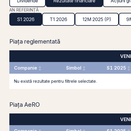
Dividende
Rezultate financiare
Acțiuni gr
AN REFERINȚĂ
S1 2026
T1 2026
12M 2025 (P)
9
Piața reglementată
VENI
Companie
Simbol
S1 2025
Nu există rezultate pentru filtrele selectate.
Piața AeRO
VENI