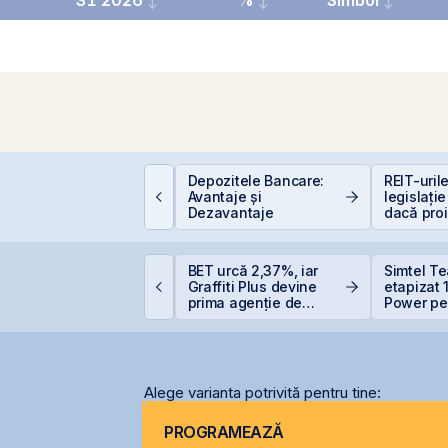
S1 2026
%
Simbol
ât de sigură e bursa?
Depozitele Bancare:
REIT-urile
ituri, riscuri reale și
Avantaje și
legislație
um să investești
Dezavantaje
dacă pro
nteligent
sunt și b
ET atinge un nou
BET urcă 2,37%, iar
Simtel T
axim istoric, susținut
Graffiti Plus devine
etapizat
e acțiunile Romgaz și
prima agenție de
Power pen
MV Petrom
comunicare listată la
lei și își
BVB
participa
Alege varianta potrivită pentru tine:
PROGRAMEAZĂ