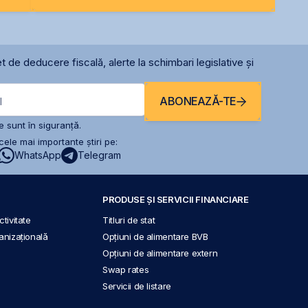
t de deducere fiscală, alerte la schimbari legislative și
ABONEAZĂ-TE
l
 sunt în siguranță.
ele mai importante știri pe:
WhatsApp
Telegram
PRODUSE ȘI SERVICII FINANCIARE
tivitate
Titluri de stat
anizațională
Opțiuni de alimentare BVB
Opțiuni de alimentare extern
Swap rates
Servicii de listare