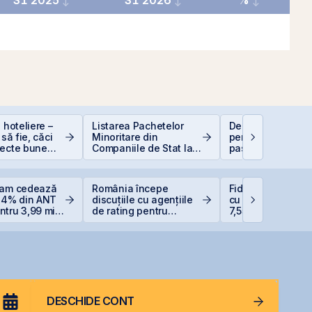
S1 2025
S1 2026
%
 hoteliere –
Listarea Pachetelor
Deducere 400 EU
 să fie, căci
Minoritare din
pentru PFA - pas 
iecte bune
Companiile de Stat la
pas
anii se găsesc
BVB – Soluție pentru
Deficitul Bugetar?
eam cedează
România începe
Fidelis revine în i
 14% din ANT
discuțiile cu agențiile
cu dobânzi de pâ
tru 3,99 mil.
de rating pentru
7,55% pentru lei ș
 reduce
menținerea
6,20% pentru eur
ția la 37%
calificativului suveran
DESCHIDE CONT