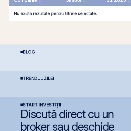
Companie
Simbol
S1 2025
Nu există rezultate pentru filtrele selectate.
BLOG
Investiții la 50+ ani:
Diferența care îți
C
prea târziu sau abia la
protejează capitalul:
M
timp?
dividendele bat inflația
c
(+5% vs. −6%)
i
TRENDUL ZILEI
BET atinge un nou
Nuclearelectrica
B
maxim istoric la BVB, cu
oprește controlat
m
un avans de 30,8% de
Unitatea 1 de la
d
la începutul anului
Cernavodă din cauza
O
nivelului Dunării
START INVESTIȚII
Discută direct cu un
broker sau deschide