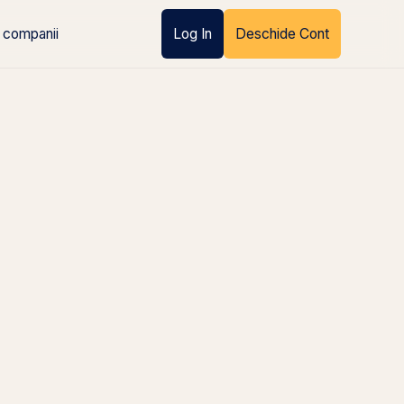
 companii
Log In
Deschide Cont