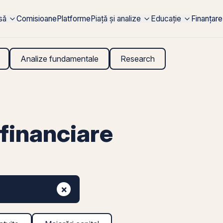
rsă
Comisioane
Platforme
Piață și analize
Educație
Finanțare
Analize fundamentale
Research
financiare
×