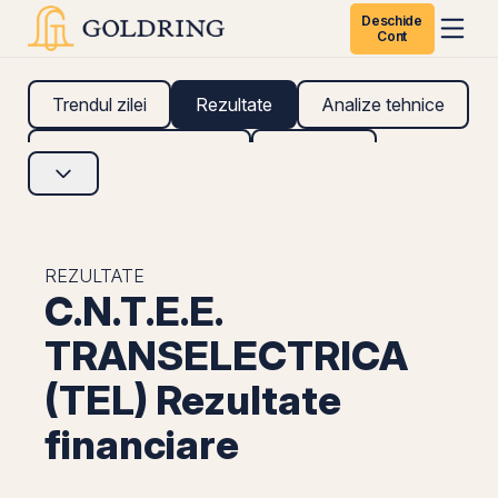
Deschide
Cont
Trendul zilei
Rezultate
Analize tehnice
Analize fundamentale
Research
REZULTATE
C.N.T.E.E.
TRANSELECTRICA
(TEL) Rezultate
financiare