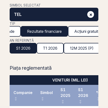
SIMBOL SELECTAT
×
TEL
TIP
ividende
Rezultate financiare
Acțiuni gratuite
AN REFERINȚĂ
S1 2026
T1 2026
12M 2025 (P)
Piața reglementată
VENITURI (MIL. LEI)
S1
S1
Companie
Simbol
%
2025
2026