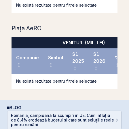
Nu există rezultate pentru filtrele selectate.
Piața AeRO
VENITURI (MIL. LEI)
S1
S1
Companie
Simbol
%
2025
2026
Nu există rezultate pentru filtrele selectate.
BLOG
România, campioană la scumpiri în UE: Cum inflația
C
de 8,4% erodează bugetul și care sunt soluțiile reale
in
pentru români