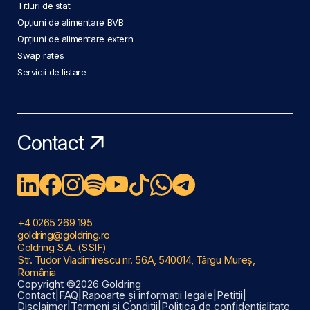
Titluri de stat
Opțiuni de alimentare BVB
Opțiuni de alimentare extern
Swap rates
Servicii de listare
Contact
+4 0265 269 195
goldring@goldring.ro
Goldring S.A. (SSIF)
Str. Tudor Vladimirescu nr. 56A, 540014, Târgu Mureș,
România
Copyright ©2026 Goldring
Contact
|
FAQ
|
Rapoarte și informații legale
|
Petiții
|
Disclaimer
|
Termeni și Condiții
|
Politica de confidențialitate