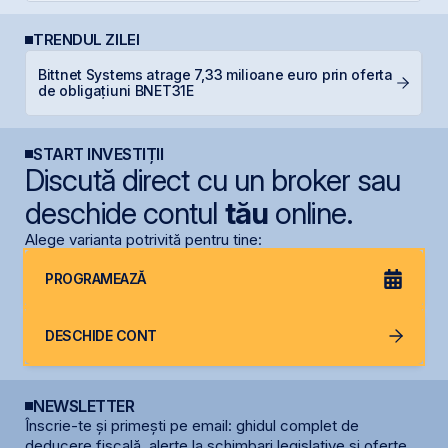
TRENDUL ZILEI
Bittnet Systems atrage 7,33 milioane euro prin oferta
IP
de obligațiuni BNET31E
START INVESTIȚII
Discută direct cu un broker sau
deschide contul
tău
online.
Alege varianta potrivită pentru tine:
PROGRAMEAZĂ
DESCHIDE CONT
NEWSLETTER
Înscrie-te și primești pe email: ghidul complet de
deducere fiscală, alerte la schimbari legislative și oferte