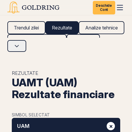
Deschide
Cont
Trendul zilei
Rezultate
Analize tehnice
Analize fundamentale
Research
REZULTATE
UAMT (UAM)
Rezultate financiare
SIMBOL SELECTAT
×
UAM