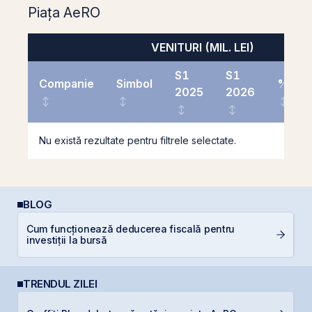
Piața AeRO
VENITURI (MIL. LEI)
S1
S1
Companie
Simbol
%
2025
2026
Nu există rezultate pentru filtrele selectate.
BLOG
Cum funcționează deducerea fiscală pentru
C
investiții la bursă
TRENDUL ZILEI
C