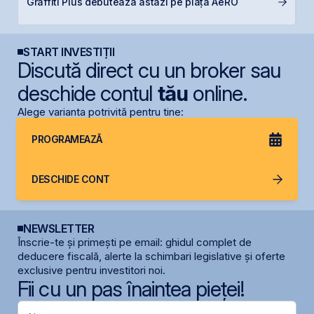
Graffiti Plus debutează astăzi pe piața AeRO
ca
START INVESTIȚII
Discută direct cu un broker sau
deschide contul
tău
online.
Alege varianta potrivită pentru tine:
PROGRAMEAZĂ
DESCHIDE CONT
NEWSLETTER
Înscrie-te și primești pe email: ghidul complet de
deducere fiscală, alerte la schimbari legislative și oferte
exclusive pentru investitori noi.
Fii cu un pas înaintea pieței!