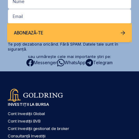
Nume
Email
ABONEAZĂ-TE
Te poți dezabona oricând. Fără SPAM. Datele tale sunt în
siguranță.
sau urmărește cele mai importante știri pe:
Messenger
WhatsApp
Telegram
INVESTIȚII LA BURSA
Cont Investiții Global
Cont Investiții BVB
Cont Investiții gestionat de broker
Consultanță Investiții