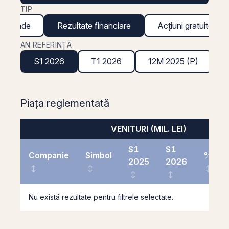
TIP
ividende
Rezultate financiare
Acțiuni gratuite
AN REFERINȚĂ
S1 2026
T1 2026
12M 2025 (P)
Piața reglementată
VENITURI (MIL. LEI)
S1
S1
Companie
Simbol
%
2025
2026
Nu există rezultate pentru filtrele selectate.