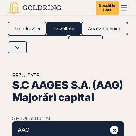
Deschide
Cont
Trendul zilei
Rezultate
Analize tehnice
Analize fundamentale
Research
REZULTATE
S.C AAGES S.A. (AAG)
Majorări capital
SIMBOL SELECTAT
×
AAG