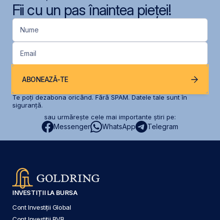
Fii cu un pas înaintea pieței!
Nume
Email
ABONEAZĂ-TE
Te poți dezabona oricând. Fără SPAM. Datele tale sunt în
siguranță.
sau urmărește cele mai importante știri pe:
Messenger
WhatsApp
Telegram
INVESTIȚII LA BURSA
Cont Investiții Global
Cont Investiții BVB