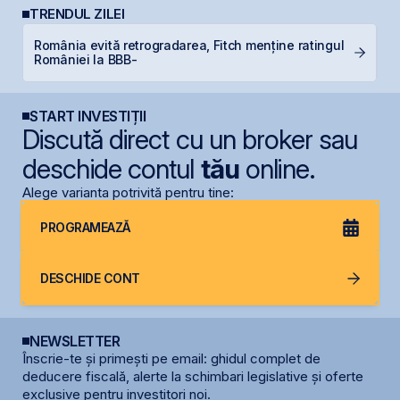
TRENDUL ZILEI
România evită retrogradarea, Fitch menține ratingul
B
României la BBB-
l
START INVESTIȚII
Discută direct cu un broker sau
deschide contul
tău
online.
Alege varianta potrivită pentru tine:
PROGRAMEAZĂ
DESCHIDE CONT
NEWSLETTER
Înscrie-te și primești pe email: ghidul complet de
deducere fiscală, alerte la schimbari legislative și oferte
exclusive pentru investitori noi.