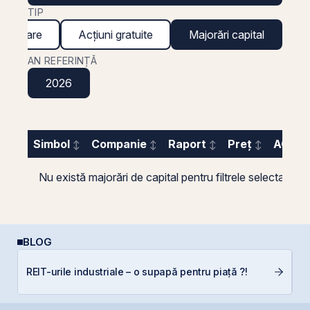
TIP
inanciare
Acțiuni gratuite
Majorări capital
AN REFERINȚĂ
2026
Simbol
Companie
Raport
Preț
AGA
Nu există majorări de capital pentru filtrele selectate.
BLOG
REIT-urile industriale – o supapă pentru piață ?!
I