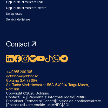
Opțiuni de alimentare BVB
Opțiuni de alimentare extern
Swap rates
Servicii de listare
Contact
+4 0265 269 195
goldring@goldring.ro
Goldring S.A. (SSIF)
Str. Tudor Vladimirescu nr. 56A, 540014, Târgu Mureș,
România
Copyright ©2026 Goldring
Contact
|
FAQ
|
Rapoarte și informații legale
|
Petiții
|
Disclaimer
|
Termeni și Condiții
|
Politica de confidențialitate
|
Politica utilizare cookie-uri
|
ANPC
|
SOL