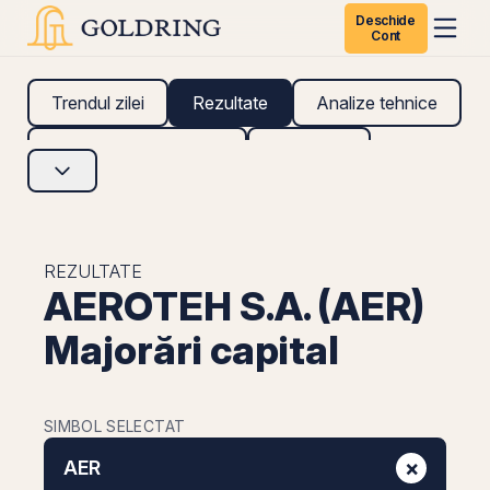
Deschide
Cont
Trendul zilei
Rezultate
Analize tehnice
Analize fundamentale
Research
REZULTATE
AEROTEH S.A. (AER)
Majorări capital
SIMBOL SELECTAT
×
AER