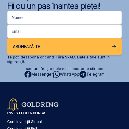
Fii cu un pas înaintea pieței!
Nume
Email
ABONEAZĂ-TE
Te poți dezabona oricând. Fără SPAM. Datele tale sunt în
siguranță.
sau urmărește cele mai importante știri pe:
Messenger
WhatsApp
Telegram
INVESTIȚII LA BURSA
Cont Investiții Global
Cont Investiții BVB