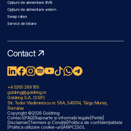
Opțiuni de alimentare BVB
Opțiuni de alimentare extern
Swap rates
Servicii de listare
Contact
+4 0265 269 195
goldring@goldring.ro
Goldring S.A. (SSIF)
Str. Tudor Vladimirescu nr. 56A, 540014, Târgu Mureș,
România
Copyright ©2026 Goldring
Contact
|
FAQ
|
Rapoarte și informații legale
|
Petiții
|
Disclaimer
|
Termeni și Condiții
|
Politica de confidențialitate
|
Politica utilizare cookie-uri
|
ANPC
|
SOL