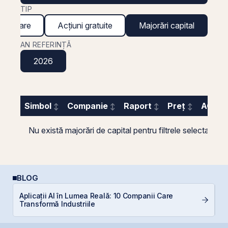
TIP
inanciare
Acțiuni gratuite
Majorări capital
AN REFERINȚĂ
2026
Simbol
Companie
Raport
Preț
AGA
Nu există majorări de capital pentru filtrele selectate.
BLOG
Aplicații AI în Lumea Reală: 10 Companii Care
D
Transformă Industriile