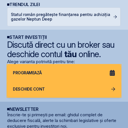
TRENDUL ZILEI
Statul român pregătește finanțarea pentru achiziția
G
gazelor Neptun Deep
START INVESTIȚII
Discută direct cu un broker sau
deschide contul
tău
online.
Alege varianta potrivită pentru tine:
PROGRAMEAZĂ
DESCHIDE CONT
NEWSLETTER
Înscrie-te și primești pe email: ghidul complet de
deducere fiscală, alerte la schimbari legislative și oferte
exclusive pentru investitori noi.