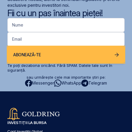
exclusive pentru investitori noi.
Fii cu un pas înaintea pieței!
Nume
Email
ABONEAZĂ-TE
Te poți dezabona oricând. Fără SPAM. Datele tale sunt în
siguranță.
sau urmărește cele mai importante știri pe:
Messenger
WhatsApp
Telegram
INVESTIȚII LA BURSA
Cont Investiții Global