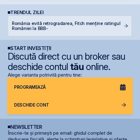
TRENDUL ZILEI
România evită retrogradarea, Fitch menține ratingul
P
României la BBB-
d
START INVESTIȚII
Discută direct cu un broker sau
deschide contul
tău
online.
Alege varianta potrivită pentru tine:
PROGRAMEAZĂ
DESCHIDE CONT
NEWSLETTER
Înscrie-te și primești pe email: ghidul complet de
deducere fiscală, alerte la schimbari legislative și oferte