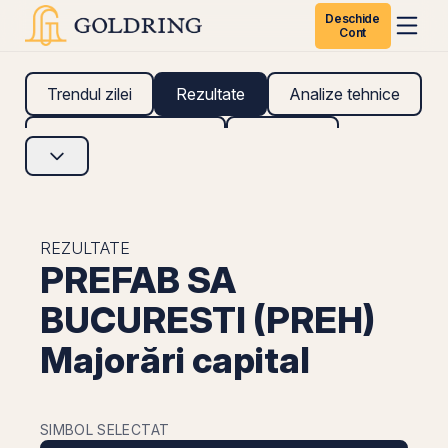
Deschide
Cont
Trendul zilei
Rezultate
Analize tehnice
Analize fundamentale
Research
REZULTATE
PREFAB SA
BUCURESTI (PREH)
Majorări capital
SIMBOL SELECTAT