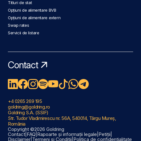
Titluri de stat
Opțiuni de alimentare BVB
Opțiuni de alimentare extern
Swap rates
Servicii de listare
Contact
+4 0265 269 195
goldring@goldring.ro
Goldring S.A. (SSIF)
Str. Tudor Vladimirescu nr. 56A, 540014, Târgu Mureș,
România
Copyright ©2026 Goldring
Contact
|
FAQ
|
Rapoarte și informații legale
|
Petiții
|
Disclaimer
|
Termeni și Condiții
|
Politica de confidențialitate