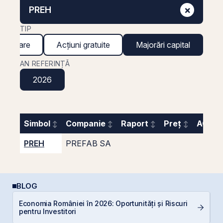
×
PREH
TIP
inanciare
Acțiuni gratuite
Majorări capital
AN REFERINȚĂ
2026
Simbol
Companie
Raport
Preț
AGA
PREH
PREFAB SA
BLOG
Economia României în 2026: Oportunități și Riscuri
D
pentru Investitori