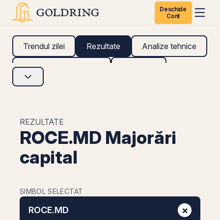
Deschide
Cont
Trendul zilei
Rezultate
Analize tehnice
Analize fundamentale
Research
REZULTATE
ROCE.MD Majorări
capital
SIMBOL SELECTAT
×
ROCE.MD