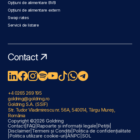
Opțiuni de alimentare BVB
Opțiuni de alimentare extern
Swap rates
Servicii de listare
Contact
+4 0265 269 195
goldring@goldring.ro
Goldring S.A. (SSIF)
Str. Tudor Vladimirescu nr. 56A, 540014, Târgu Mureș,
România
Copyright ©2026 Goldring
Contact
|
FAQ
|
Rapoarte și informații legale
|
Petiții
|
Disclaimer
|
Termeni și Condiții
|
Politica de confidențialitate
|
Politica utilizare cookie-uri
|
ANPC
|
SOL