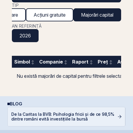
TIP
inanciare
Acțiuni gratuite
Majorări capital
AN REFERINȚĂ
2026
Simbol
Companie
Raport
Preț
AGA
Nu există majorări de capital pentru filtrele selectate.
BLOG
De la Caritas la BVB: Psihologia fricii și de ce 98,5%
Ș
dintre români evită investițiile la bursă
B