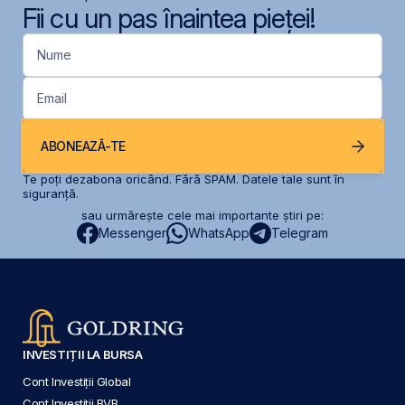
Fii cu un pas înaintea pieței!
Nume
Email
ABONEAZĂ-TE
Te poți dezabona oricând. Fără SPAM. Datele tale sunt în
siguranță.
sau urmărește cele mai importante știri pe:
Messenger
WhatsApp
Telegram
INVESTIȚII LA BURSA
Cont Investiții Global
Cont Investiții BVB