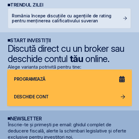
TRENDUL ZILEI
România începe discuțiile cu agențiile de rating
M
pentru menținerea calificativului suveran
in
START INVESTIȚII
Discută direct cu un broker sau
deschide contul
tău
online.
Alege varianta potrivită pentru tine:
PROGRAMEAZĂ
DESCHIDE CONT
NEWSLETTER
Înscrie-te și primești pe email: ghidul complet de
deducere fiscală, alerte la schimbari legislative și oferte
exclusive pentru investitori noi.