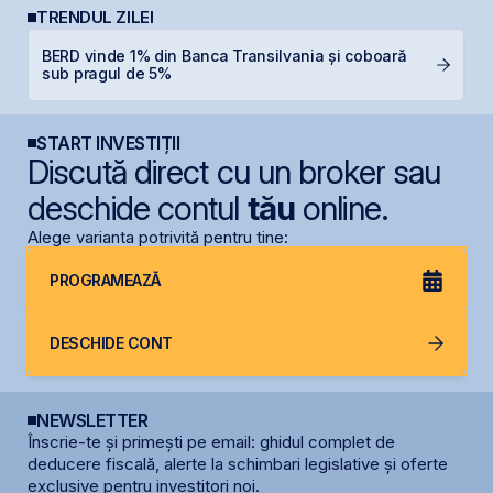
TRENDUL ZILEI
BERD vinde 1% din Banca Transilvania și coboară
B
sub pragul de 5%
a
START INVESTIȚII
Discută direct cu un broker sau
deschide contul
tău
online.
Alege varianta potrivită pentru tine:
PROGRAMEAZĂ
DESCHIDE CONT
NEWSLETTER
Înscrie-te și primești pe email: ghidul complet de
deducere fiscală, alerte la schimbari legislative și oferte
exclusive pentru investitori noi.