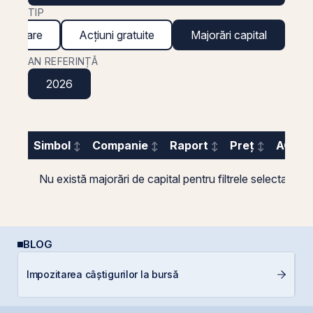
TIP
inanciare
Acțiuni gratuite
Majorări capital
AN REFERINȚĂ
2026
Simbol
Companie
Raport
Preț
AGA
Nu există majorări de capital pentru filtrele selectate.
BLOG
E
Impozitarea câștigurilor la bursă
pe