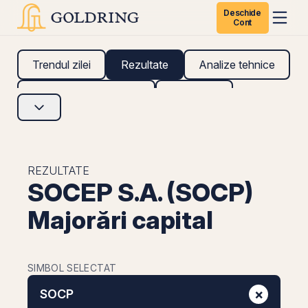
Deschide
Cont
Trendul zilei
Rezultate
Analize tehnice
Analize fundamentale
Research
REZULTATE
SOCEP S.A. (SOCP)
Majorări capital
SIMBOL SELECTAT
×
SOCP