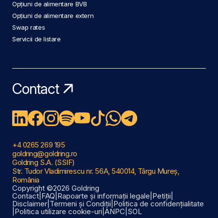
Opțiuni de alimentare BVB
Opțiuni de alimentare extern
Swap rates
Servicii de listare
Contact
+4 0265 269 195
goldring@goldring.ro
Goldring S.A. (SSIF)
Str. Tudor Vladimirescu nr. 56A, 540014, Târgu Mureș,
România
Copyright ©2026 Goldring
Contact
|
FAQ
|
Rapoarte și informații legale
|
Petiții
|
Disclaimer
|
Termeni și Condiții
|
Politica de confidențialitate
|
Politica utilizare cookie-uri
|
ANPC
|
SOL