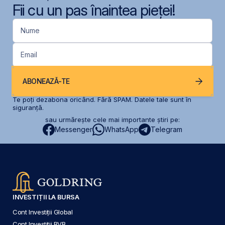
Fii cu un pas înaintea pieței!
Nume
Email
ABONEAZĂ-TE
Te poți dezabona oricând. Fără SPAM. Datele tale sunt în
siguranță.
sau urmărește cele mai importante știri pe:
Messenger
WhatsApp
Telegram
INVESTIȚII LA BURSA
Cont Investiții Global
Cont Investiții BVB