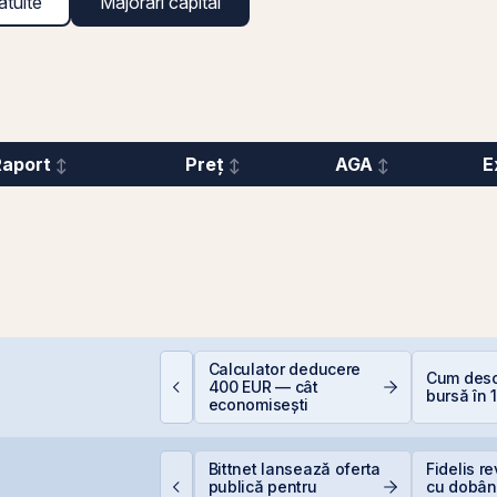
atuite
Majorări capital
Raport
Preț
AGA
E
epozitele Bancare:
Calculator deducere
Cum desch
vantaje și
400 EUR — cât
bursă în 
ezavantaje
economisești
ittnet Systems atrage
Bittnet lansează oferta
Fidelis re
,33 milioane euro prin
publică pentru
cu dobân