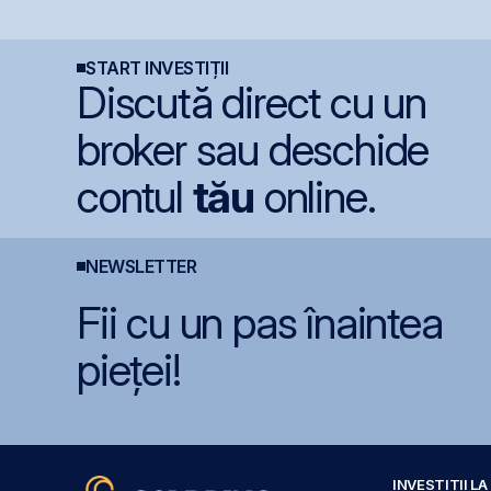
instrumentelor derivate
spaniole
o
prin Contrapartea
B
Centrală la final de
2026 sau începutul lui
START INVESTIȚII
2027
Discută direct cu un
broker sau deschide
contul
tău
online.
NEWSLETTER
Fii cu un pas înaintea
pieței!
INVESTIȚII L