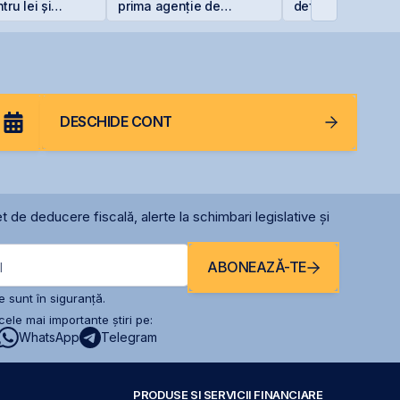
ru lei și
prima agenție de
definitivă favorab
ntru euro
comunicare listată la
pentru One Penin
BVB
DESCHIDE CONT
t de deducere fiscală, alerte la schimbari legislative și
ABONEAZĂ-TE
l
 sunt în siguranță.
ele mai importante știri pe:
WhatsApp
Telegram
PRODUSE ȘI SERVICII FINANCIARE