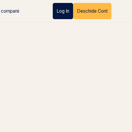
 companii
Log In
Deschide Cont