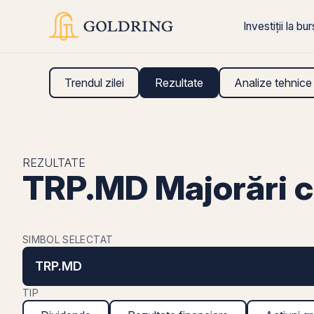
Investiții la bu
Trendul zilei
Rezultate
Analize tehnice
REZULTATE
TRP.MD Majorări c
SIMBOL SELECTAT
TRP.MD
TIP