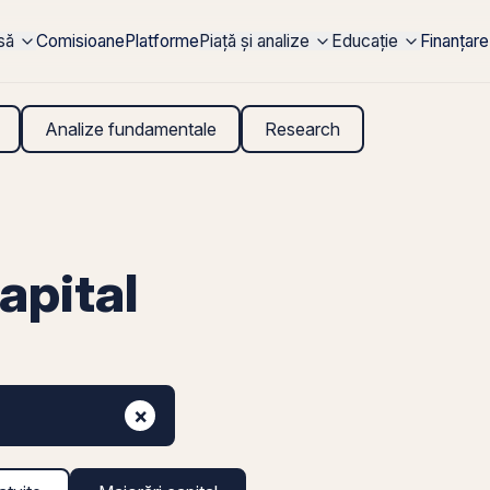
rsă
Comisioane
Platforme
Piață și analize
Educație
Finanțare
Analize fundamentale
Research
apital
×