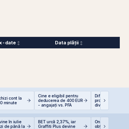
x-date
Data plății
Cine e eligibil pentru
Diferența care îți
izi cont la
deducerea de 400 EUR
protejează capital
10 minute
- angajați vs. PFA
dividendele bat in
(+5% vs. −6%)
vine în iulie
BET urcă 2,37%, iar
One United Prope
zi de până la
Graffiti Plus devine
obține o hotărâre