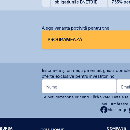
ferta de obligațiuni
obligațiunile BNET31E
7,55% pent
NET31E
6,20% pe
Alege varianta potrivită pentru tine:
PROGRAMEAZĂ
Înscrie-te și primești pe email: ghidul comple
oferte exclusive pentru investitori noi.
Nume
Emai
Te poți dezabona oricând. Fără SPAM. Datele tale
sau urmărește c
Messenger
A BURSA
COMPANIE
COMISIOANE