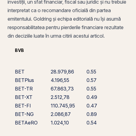
investiții, un sfat financiar, fiscal sau juridic și nu trebuie
interpretat ca o recomandare oficială din partea
emitentului. Goldring și echipa editorială nu își asumă
responsabilitatea pentru pierderile financiare rezultate
din deciziile luate în urma citirii acestui articol.
BVB
BET
28.979,86
0.55
BETPlus
4.196,55
0.57
BET-TR
67.863,73
0.55
BET-XT
2.512,78
0.49
BET-FI
110.745,95
0.47
BET-NG
2.086,87
0.89
BETAeRO
1.024,10
0.54