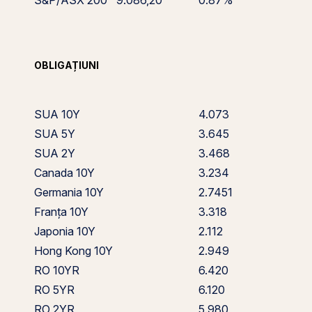
S&P/ASX 200
9.086,20
0.87%
OBLIGAȚIUNI
SUA 10Y
4.073
SUA 5Y
3.645
SUA 2Y
3.468
Canada 10Y
3.234
Germania 10Y
2.7451
Franța 10Y
3.318
Japonia 10Y
2.112
Hong Kong 10Y
2.949
RO 10YR
6.420
RO 5YR
6.120
RO 2YR
5.980