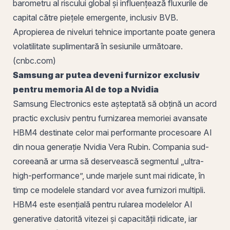
barometru al riscului global și influențează fluxurile de
capital către piețele emergente, inclusiv BVB.
Apropierea de niveluri tehnice importante poate genera
volatilitate suplimentară în sesiunile următoare.
(cnbc.com)
Samsung ar putea deveni furnizor exclusiv
pentru memoria AI de top a Nvidia
Samsung Electronics este așteptată să obțină un acord
practic exclusiv pentru furnizarea memoriei avansate
HBM4 destinate celor mai performante procesoare AI
din noua generație Nvidia Vera Rubin. Compania sud-
coreeană ar urma să deservească segmentul „ultra-
high-performance”, unde marjele sunt mai ridicate, în
timp ce modelele standard vor avea furnizori multipli.
HBM4 este esențială pentru rularea modelelor AI
generative datorită vitezei și capacității ridicate, iar