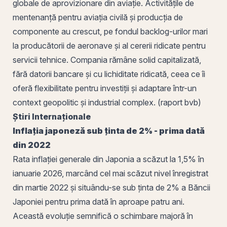
globale de aprovizionare din aviație. Activitățile de
mentenanță pentru aviația civilă și producția de
componente au crescut, pe fondul backlog-urilor mari
la producătorii de aeronave și al cererii ridicate pentru
servicii tehnice. Compania rămâne solid capitalizată,
fără
datorii
bancare și cu lichiditate ridicată, ceea ce îi
oferă flexibilitate pentru investiții și adaptare într-un
context geopolitic și industrial complex. (raport
bvb
)
Știri Internaționale
Inflația
japoneză sub ținta de 2% - prima dată
din 2022
Rata inflației generale din Japonia a scăzut la 1,5% în
ianuarie 2026, marcând cel mai scăzut nivel înregistrat
din martie 2022 și situându-se sub ținta de 2% a Băncii
Japoniei pentru prima dată în aproape patru ani.
Această evoluție semnifică o schimbare majoră în