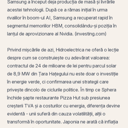
Samsung a început deja producția de masă și livrările
acestei tehnologii. După ce a rămas inițial în urma
rivalilor în boom-ul AI, Samsung a recuperat rapid în
segmentul memoriilor HBM, consolidându-și poziția în
lanțul de aprovizionare al Nvidia. (investing.com)
Privind mișcările de azi, Hidroelectrica ne oferă o lecție
despre cum se construiește cu adevărat valoarea:
contractul de 24 de milioane de lei pentru parcul solar
de 8,9 MW din Țara Hațegului nu este doar o investiție
în energie verde, ci confirmarea unei strategii care
privește dincolo de ciclurile politice. În timp ce Sphera
închide șapte restaurante Pizza Hut sub presiunea
creșterii TVA și a costurilor cu energia, diferența devine
evidentă - unii suferă din cauza volatilității, alții o
transformă în oportunitate. Japonia ne arată că inflația