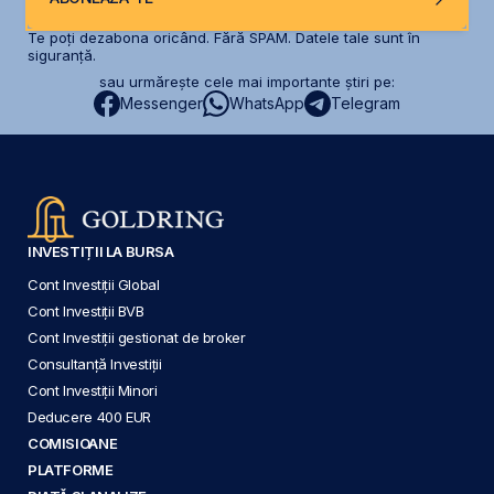
Te poți dezabona oricând. Fără SPAM. Datele tale sunt în
siguranță.
sau urmărește cele mai importante știri pe:
Messenger
WhatsApp
Telegram
INVESTIȚII LA BURSA
Cont Investiții Global
Cont Investiții BVB
Cont Investiții gestionat de broker
Consultanță Investiții
Cont Investiții Minori
Deducere 400 EUR
COMISIOANE
PLATFORME