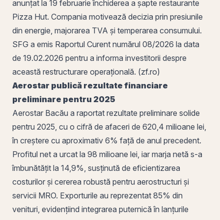
anunțat la 19 februarie închiderea a șapte restaurante
Pizza Hut. Compania motivează decizia
prin
presiunile
din energie, majorarea TVA și temperarea consumului.
SFG
a emis Raportul Curent numărul 08/2026 la data
de 19.02.2026 pentru a informa investitorii despre
această restructurare operațională. (zf.ro)
Aerostar publică rezultate financiare
preliminare pentru 2025
Aerostar
Bacău
a raportat
rezultate preliminare
solide
pentru 2025, cu o
cifră de afaceri
de 620,4 milioane lei,
în creștere cu aproximativ 6% față de anul precedent.
Profitul net a urcat la 98 milioane lei, iar
marja netă
s-a
îmbunătățit la 14,9%, susținută de eficientizarea
costurilor și cererea robustă pentru aerostructuri și
servicii MRO. Exporturile au reprezentat 85% din
venituri
, evidențiind integrarea puternică în lanțurile