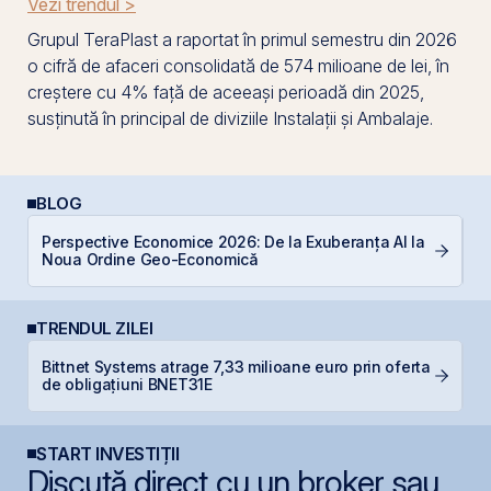
Vezi trendul >
Grupul TeraPlast a raportat în primul semestru din 2026
o cifră de afaceri consolidată de 574 milioane de lei, în
creștere cu 4% față de aceeași perioadă din 2025,
susținută în principal de diviziile Instalații și Ambalaje.
BLOG
Perspective Economice 2026: De la Exuberanța AI la
RE
Noua Ordine Geo-Economică
TRENDUL ZILEI
Bittnet Systems atrage 7,33 milioane euro prin oferta
B
de obligațiuni BNET31E
d
START INVESTIȚII
Discută direct cu un broker sau