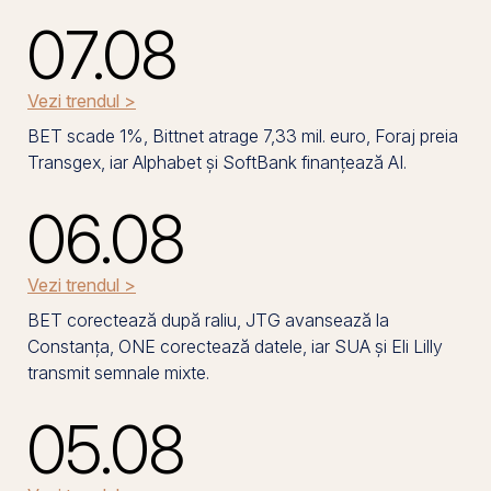
07.08
Vezi trendul >
BET scade 1%, Bittnet atrage 7,33 mil. euro, Foraj preia
Transgex, iar Alphabet și SoftBank finanțează AI.
06.08
Vezi trendul >
BET corectează după raliu, JTG avansează la
Constanța, ONE corectează datele, iar SUA și Eli Lilly
transmit semnale mixte.
05.08