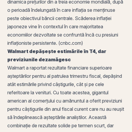
dinamica prețurilor din a treia economie mondială, după
o perioadă îndelungată în care inflația se menținuse
peste obiectivul băncii centrale. Scăderea inflației
japoneze vine în contextul în care majoritatea
economiilor dezvoltate se confruntă încă cu presiuni
inflaționiste persistente. (cnbc.com)
Walmart depășește estimările în T4, dar
previziunile dezamăgesc
Walmart a raportat rezultate financiare superioare
așteptărilor pentru al patrulea trimestru fiscal, depășind
atât estimările privind câștigurile, cât și pe cele
referitoare la venituri. Cu toate acestea, gigantul
american al comerțului cu amănuntul a oferit previziuni
pentru câștigurile din anul fiscal curent care nu au reușit
să îndeplinească așteptările analiștilor. Această
combinație de rezultate solide pe termen scurt, dar