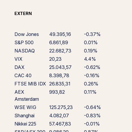
EXTERN
Dow Jones
49.395,16
-0.37%
S&P 500
6.861,89
0.01%
NASDAQ
22.682,73
0.19%
VIX
20,23
4.4%
DAX
25.043,57
-0.62%
CAC 40
8.398,78
-0.16%
FTSE MIB IDX
26.835,31
0.26%
AEX
993,82
0.11%
Amsterdam
WSE WIG
125.275,23
-0.64%
Shanghai
4.082,07
-0.83%
Nikkei 225
57.467,83
-0.01%