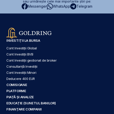
sau urmărește cele mai importante știri pe:
Messenger
WhatsApp
Telegram
INVESTIȚII LA BURSA
Cont Investiții Global
Cont Investiții BVB
Cont Investiții gestionat de broker
Consultanță Investiții
Cont Investiții Minori
Deducere 400 EUR
COMISIOANE
PLATFORME
PIAȚĂ ȘI ANALIZE
EDUCAȚIE (SUNETUL BANILOR)
FINANȚARE COMPANII