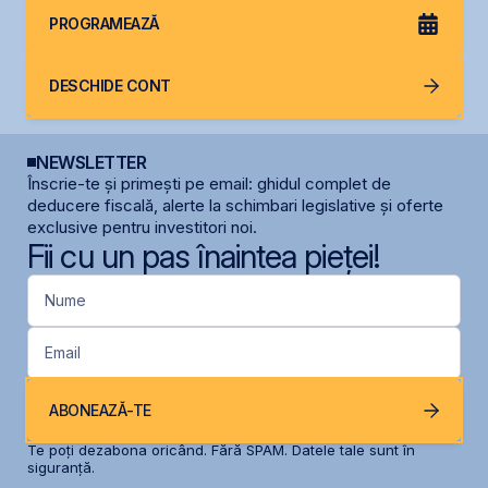
PROGRAMEAZĂ
DESCHIDE CONT
NEWSLETTER
Înscrie-te și primești pe email: ghidul complet de
deducere fiscală, alerte la schimbari legislative și oferte
exclusive pentru investitori noi.
Fii cu un pas înaintea pieței!
Nume
Email
ABONEAZĂ-TE
Te poți dezabona oricând. Fără SPAM. Datele tale sunt în
siguranță.