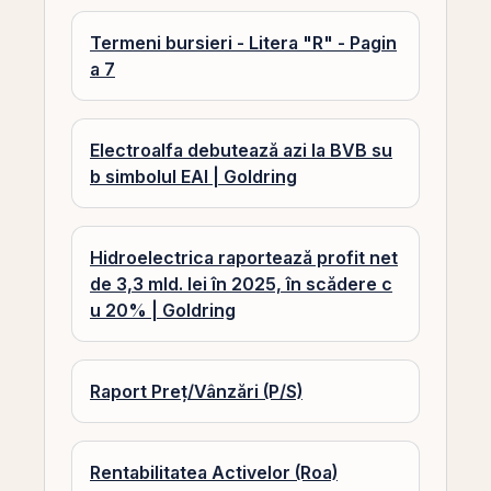
Termeni bursieri - Litera "R" - Pagin
a 7
Electroalfa debutează azi la BVB su
b simbolul EAI | Goldring
Hidroelectrica raportează profit net
de 3,3 mld. lei în 2025, în scădere c
u 20% | Goldring
Raport Preț/Vânzări (P/S)
Rentabilitatea Activelor (Roa)