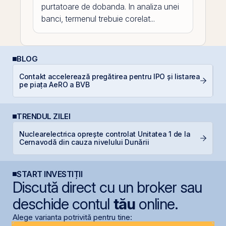
purtatoare de dobanda. In analiza unei
banci, termenul trebuie corelat...
BLOG
Contakt accelerează pregătirea pentru IPO și listarea
Ș
pe piața AeRO a BVB
B
TRENDUL ZILEI
Nuclearelectrica oprește controlat Unitatea 1 de la
B
Cernavodă din cauza nivelului Dunării
l
START INVESTIȚII
Discută direct cu un broker sau
deschide contul
tău
online.
Alege varianta potrivită pentru tine: