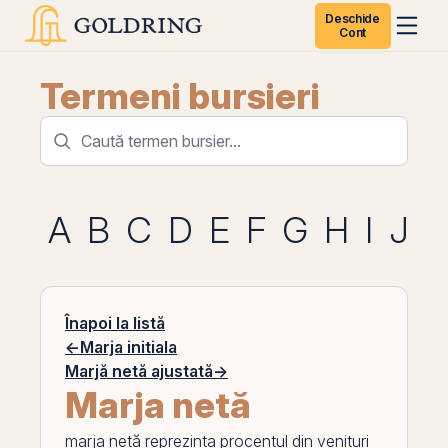
Deschide
Cont
Termeni bursieri
A
B
C
D
E
F
G
H
I
J
K
Înapoi la listă
←
Marja initiala
Marjă netă ajustată
→
Marja netă
marja netă
reprezinta procentul din
venituri