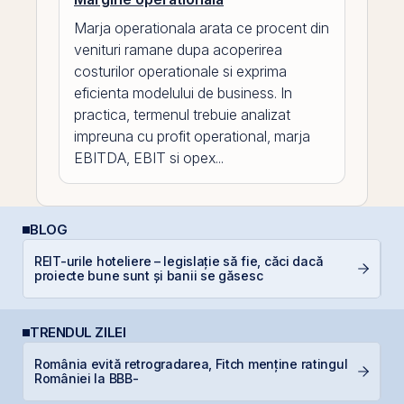
Marja operationala arata ce procent din
venituri ramane dupa acoperirea
costurilor operationale si exprima
eficienta modelului de business. In
practica, termenul trebuie analizat
impreuna cu profit operational, marja
EBITDA, EBIT si opex...
BLOG
REIT-urile hoteliere – legislație să fie, căci dacă
I
proiecte bune sunt și banii se găsesc
TRENDUL ZILEI
România evită retrogradarea, Fitch menține ratingul
B
României la BBB-
c