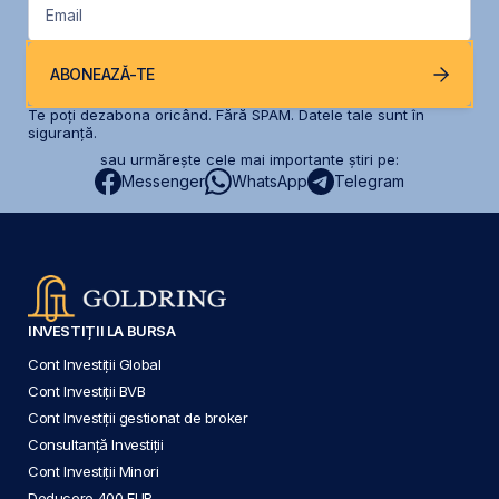
Email
ABONEAZĂ-TE
Te poți dezabona oricând. Fără SPAM. Datele tale sunt în
siguranță.
sau urmărește cele mai importante știri pe:
Messenger
WhatsApp
Telegram
INVESTIȚII LA BURSA
Cont Investiții Global
Cont Investiții BVB
Cont Investiții gestionat de broker
Consultanță Investiții
Cont Investiții Minori
Deducere 400 EUR