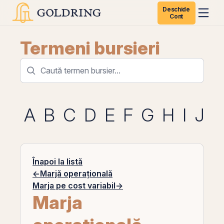
Deschide
Cont
Termeni bursieri
A
B
C
D
E
F
G
H
I
J
K
Înapoi la listă
←
Marjă operațională
Marja pe cost variabil
→
Marja