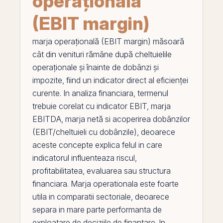
operațională
(EBIT margin)
marja operațională (EBIT margin)
măsoară
cât din
venituri
rămâne după cheltuielile
operaționale și înainte de dobânzi și
impozite, fiind un indicator direct al eficienței
curente. In analiza financiara, termenul
trebuie corelat cu
indicator EBIT
,
marja
EBITDA
,
marja netă
si
acoperirea dobânzilor
(EBIT/cheltuieli cu dobânzile)
, deoarece
aceste concepte explica felul in care
indicatorul influenteaza riscul,
profitabilitatea, evaluarea sau structura
financiara.
Marja operationala
este foarte
utila in comparatii sectoriale, deoarece
separa in mare parte performanta de
exploatare de deciziile de finantare. In