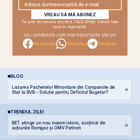
VREAU SĂ MĂ ABONEZ
Te poți dezabona oricând. Fără SPAM. Datele tale
sunt în siguranță.
sau urmărește cele mai importante știri pe:
Messenger
WhatsApp
Telegram
BLOG
Listarea Pachetelor Minoritare din Companiile de
D
Stat la BVB – Soluție pentru Deficitul Bugetar?
b
TRENDUL ZILEI
L
BET atinge un nou maxim istoric, susținut de
M
acțiunile Romgaz și OMV Petrom
R