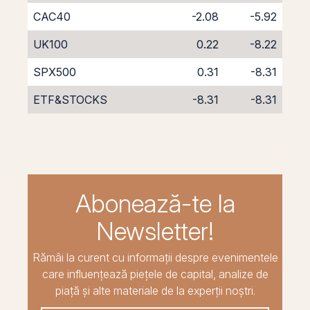
CAC40
-2.08
-5.92
UK100
0.22
-8.22
SPX500
0.31
-8.31
ETF&STOCKS
-8.31
-8.31
Abonează-te la
Newsletter!
Rămâi la curent cu informații despre evenimentele
care influențează piețele de capital, analize de
piață și alte materiale de la experții noștri.