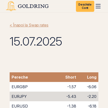
Deschide
Cont
< Înapoi la Swap rates
15.07.2025
Pereche
Short
Long
EURGBP
-1.57
-6.06
EURJPY
-5.43
-2.20
EURUSD
-1.38
-6.18