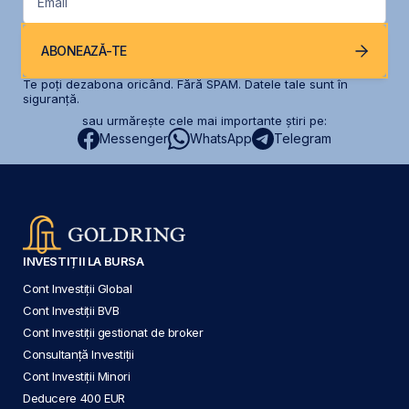
Email
ABONEAZĂ-TE
Te poți dezabona oricând. Fără SPAM. Datele tale sunt în
siguranță.
sau urmărește cele mai importante știri pe:
Messenger
WhatsApp
Telegram
INVESTIȚII LA BURSA
Cont Investiții Global
Cont Investiții BVB
Cont Investiții gestionat de broker
Consultanță Investiții
Cont Investiții Minori
Deducere 400 EUR