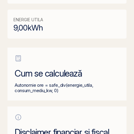
ENERGIE UTILA
9,00
kWh
Cum se calculează
Autonomie ore = safe_div(energie_utila,
consum_mediu_kw, 0)
Disclaimer financiar și fiscal