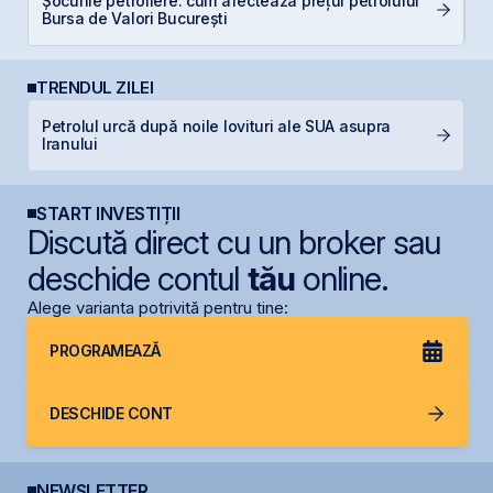
Șocurile petroliere: cum afectează prețul petrolului
D
Bursa de Valori București
Ar
TRENDUL ZILEI
Petrolul urcă după noile lovituri ale SUA asupra
S
Iranului
de
START INVESTIȚII
Discută direct cu un broker sau
deschide contul
tău
online.
Alege varianta potrivită pentru tine:
PROGRAMEAZĂ
DESCHIDE CONT
NEWSLETTER