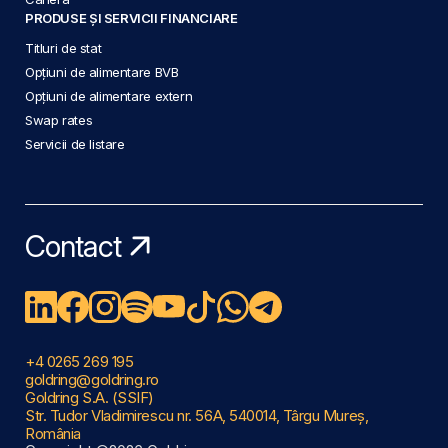
PRODUSE ȘI SERVICII FINANCIARE
Titluri de stat
Opțiuni de alimentare BVB
Opțiuni de alimentare extern
Swap rates
Servicii de listare
Contact
+4 0265 269 195
goldring@goldring.ro
Goldring S.A. (SSIF)
Str. Tudor Vladimirescu nr. 56A, 540014, Târgu Mureș,
România