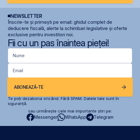
NEWSLETTER
Înscrie-te și primești pe email: ghidul complet de
deducere fiscală, alerte la schimbari legislative și oferte
exclusive pentru investitori noi.
Fii cu un pas înaintea pieței!
Nume
Email
ABONEAZĂ-TE
Te poți dezabona oricând. Fără SPAM. Datele tale sunt în
siguranță.
sau urmărește cele mai importante știri pe:
Messenger
WhatsApp
Telegram