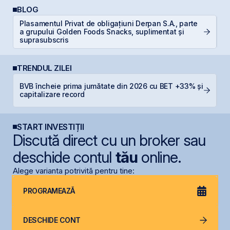
BLOG
Plasamentul Privat de obligațiuni Derpan S.A., parte
Di
a grupului Golden Foods Snacks, suplimentat și
co
suprasubscris
TRENDUL ZILEI
BVB încheie prima jumătate din 2026 cu BET +33% și
G
capitalizare record
START INVESTIȚII
Discută direct cu un broker sau
deschide contul
tău
online.
Alege varianta potrivită pentru tine:
PROGRAMEAZĂ
DESCHIDE CONT