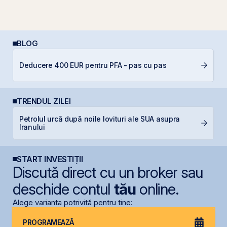
BLOG
Deducere 400 EUR pentru PFA - pas cu pas
C
TRENDUL ZILEI
Petrolul urcă după noile lovituri ale SUA asupra
C
Iranului
ca
START INVESTIȚII
Discută direct cu un broker sau
deschide contul
tău
online.
Alege varianta potrivită pentru tine:
PROGRAMEAZĂ