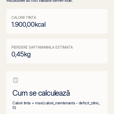
Rezultatele au fost validate server-side.
CALORII TINTA
1.900,00
kcal
PIERDERE SAPTAMANALA ESTIMATA
0,45
kg
Cum se calculează
Calorii tinta = max(calorii_mentenanta - deficit_zilnic,
0)