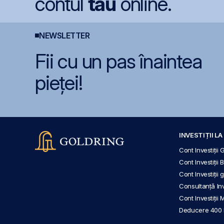
contul
tău
online.
NEWSLETTER
Fii cu un pas înaintea
pieței!
INVESTIȚII L
Cont Investiții 
Cont Investiții 
Cont Investiții
Consultanță Inve
Cont Investiții 
Deducere 400