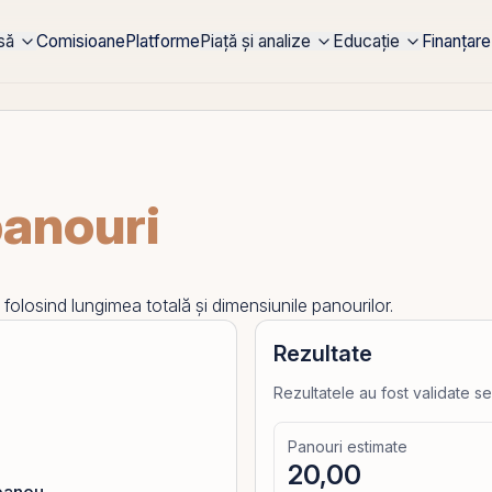
rsă
Comisioane
Platforme
Piață și analize
Educație
Finanțare
panouri
folosind lungimea totală și dimensiunile panourilor.
Rezultate
Rezultatele au fost validate se
Panouri estimate
20,00