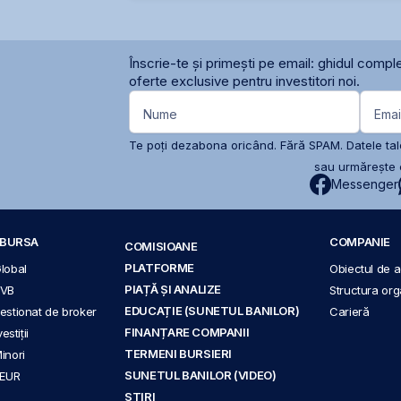
Înscrie-te și primești pe email: ghidul comple
oferte exclusive pentru investitori noi.
Nume
Emai
Te poți dezabona oricând. Fără SPAM. Datele tale
sau urmărește c
Messenger
A BURSA
COMPANIE
COMISIOANE
PLATFORME
Global
Obiectul de ac
PIAȚĂ ȘI ANALIZE
BVB
Structura org
EDUCAȚIE (SUNETUL BANILOR)
 gestionat de broker
Carieră
FINANȚARE COMPANII
stiții
TERMENI BURSIERI
Minori
SUNETUL BANILOR (VIDEO)
 EUR
ȘTIRI