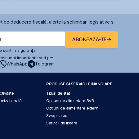
t de deducere fiscală, alerte la schimbari legislative și
ABONEAZĂ-TE
l
 sunt în siguranță.
ele mai importante știri pe:
WhatsApp
Telegram
PRODUSE ȘI SERVICII FINANCIARE
tivitate
Titluri de stat
anizațională
Opțiuni de alimentare BVB
Opțiuni de alimentare extern
Swap rates
Servicii de listare