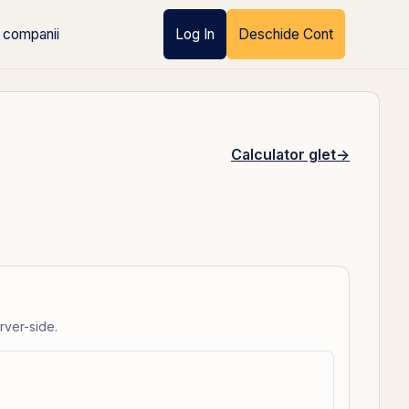
 companii
Log In
Deschide Cont
Calculator glet
→
rver-side.