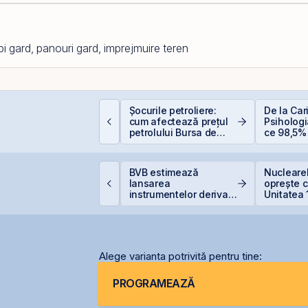
pi gard, panouri gard, imprejmuire teren
epozitele Bancare:
Șocurile petroliere:
De la Car
vantaje și
cum afectează prețul
Psihologia
ezavantaje
petrolului Bursa de
ce 98,5% 
Valori București
evită inve
bursă
TS finalizează
BVB estimează
Nuclearel
nvestiția de 23
lansarea
oprește c
ilioane euro în
instrumentelor derivate
Unitatea 
erminalul Canopus
prin Contrapartea
Cernavod
onstanța
Centrală la final de
nivelului
2026 sau începutul lui
2027
Alege varianta potrivită pentru tine:
PROGRAMEAZĂ