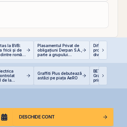
itas la BVB:
Plasamentul Privat de
Diferența care îți
 fricii și de
obligațiuni Derpan S.A.,
protejează capital
dintre români
parte a grupului
dividendele bat in
stițiile la
Golden Foods Snacks,
(+5% vs. −6%)
suplimentat și
suprasubscris
ectrica
BET urcă 2,37%, i
Graffiti Plus debutează
ontrolat
Graffiti Plus devi
astăzi pe piața AeRO
1 de la
prima agenție de
ă din cauza
comunicare listat
 Dunării
BVB
DESCHIDE CONT