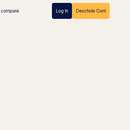
 companii
Log In
Deschide Cont