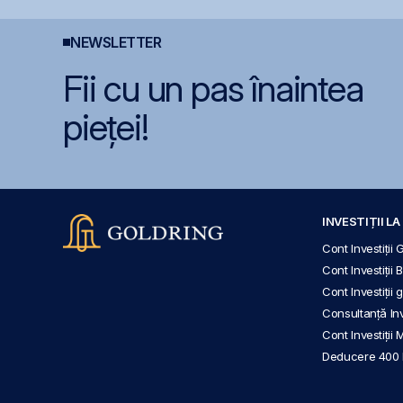
NEWSLETTER
Fii cu un pas înaintea
pieței!
INVESTIȚII L
Cont Investiții 
Cont Investiții 
Cont Investiții
Consultanță Inve
Cont Investiții 
Deducere 400