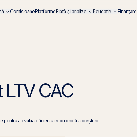
rsă
Comisioane
Platforme
Piață și analize
Educație
Finanțare
rt LTV CAC
ie pentru a evalua eficiența economică a creșterii.