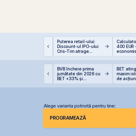
istarea Pachetelor
Puterea retail-ului:
Calculat
inoritare din
Discount-ul IPO-ului
400 EUR 
ompaniile de Stat la
Cris-Tim atrage
economis
VB – Soluție pentru
subscrieri de peste 2
eficitul Bugetar?
ori mai mari față de
capitalizarea estimată
PO-ul Digi Spain este
BVB încheie prima
BET atin
a companiei
coperit integral din
jumătate din 2026 cu
maxim ist
rima zi
BET +33% și
de acțiun
capitalizare record
OMV Pet
Alege varianta potrivită pentru tine:
PROGRAMEAZĂ