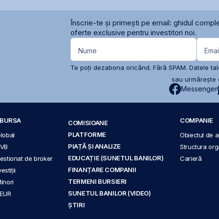
Înscrie-te și primești pe email: ghidul comple
oferte exclusive pentru investitori noi.
Nume
Emai
Te poți dezabona oricând. Fără SPAM. Datele tale
sau urmărește c
Messenger
A BURSA
COMPANIE
COMISIOANE
PLATFORME
Global
Obiectul de ac
PIAȚĂ ȘI ANALIZE
BVB
Structura org
EDUCAȚIE (SUNETUL BANILOR)
 gestionat de broker
Carieră
FINANȚARE COMPANII
stiții
TERMENI BURSIERI
Minori
SUNETUL BANILOR (VIDEO)
 EUR
ȘTIRI