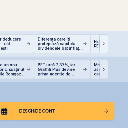
or deducere
Diferența care îți
REIT-urile agricol
— cât
protejează capitalul:
REIT-urile foresti
ești
dividendele bat inflația
(+5% vs. −6%)
ge un nou
BET urcă 2,37%, iar
Moody’s avertize
oric, susținut
Graffiti Plus devine
asupra presiunilo
ile Romgaz și
prima agenție de
generate de invest
rom
comunicare listată la
record în AI
BVB
DESCHIDE CONT