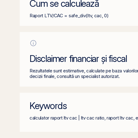
Cum se calculează
Raport LTV/CAC = safe_div(ltv, cac, 0)
Disclaimer financiar și fiscal
Rezultatele sunt estimative, calculate pe baza valorilo
decizii finale, consultă un specialist autorizat.
Keywords
calculator raport ltv cac | ltv cac ratio, raport ltv cac,