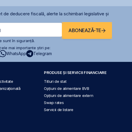
t de deducere fiscală, alerte la schimbari legislative și
ABONEAZĂ-TE
l
 sunt în siguranță.
ele mai importante știri pe:
WhatsApp
Telegram
PRODUSE ȘI SERVICII FINANCIARE
tivitate
Titluri de stat
anizațională
Opțiuni de alimentare BVB
Opțiuni de alimentare extern
Swap rates
Servicii de listare