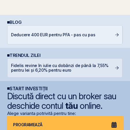
BLOG
L
Deducere 400 EUR pentru PFA - pas cu pas
S
TRENDUL ZILEI
Fidelis revine în iulie cu dobânzi de până la 7,55%
T
pentru lei și 6,20% pentru euro
p
START INVESTIȚII
Discută direct cu un broker sau
deschide contul
tău
online.
Alege varianta potrivită pentru tine:
PROGRAMEAZĂ