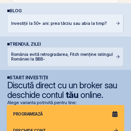
BLOG
Câ
Investiții la 50+ ani: prea târziu sau abia la timp?
in
TRENDUL ZILEI
România evită retrogradarea, Fitch menține ratingul
B
României la BBB-
p
START INVESTIȚII
Discută direct cu un broker sau
deschide contul
tău
online.
Alege varianta potrivită pentru tine:
PROGRAMEAZĂ
DESCHIDE CONT