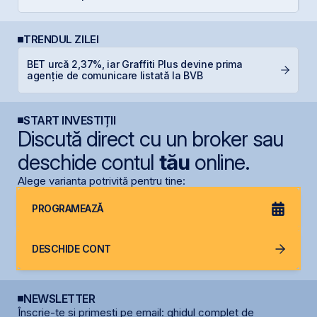
TRENDUL ZILEI
BET urcă 2,37%, iar Graffiti Plus devine prima
R
agenție de comunicare listată la BVB
p
START INVESTIȚII
Discută direct cu un broker sau
deschide contul
tău
online.
Alege varianta potrivită pentru tine:
PROGRAMEAZĂ
DESCHIDE CONT
NEWSLETTER
Înscrie-te și primești pe email: ghidul complet de