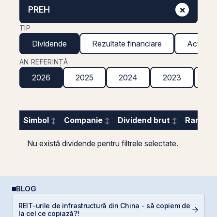
×
PREH
TIP
Dividende
Rezultate financiare
Acțiuni g
AN REFERINȚĂ
2026
2025
2024
2023
20
Simbol
Companie
Dividend brut
Randame
Nu există dividende pentru filtrele selectate.
BLOG
REIT-urile de infrastructură din China - să copiem de
C
la cel ce copiază?!
p