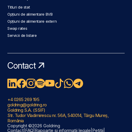
Titluri de stat
Opțiuni de alimentare BVB
Opțiuni de alimentare extern
Swap rates
Servicii de listare
Contact
+4 0265 269 195
goldring@goldring.ro
Goldring S.A. (SSIF)
Str. Tudor Vladimirescu nr. 56A, 540014, Târgu Mureș,
România
Copyright ©2026 Goldring
Contact
|
FAQ
|
Rapoarte și informații legale
|
Petiții
|