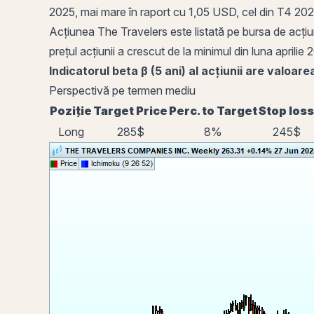
2025, mai mare în raport cu 1,05 USD, cel din T4 20
Acțiunea The Travelers este listată pe bursa de
acțiu
prețul acțiunii a crescut de la minimul din
luna
aprilie 
Indicatorul beta β (5 ani) al acțiunii are valoar
Perspectivă pe termen mediu
Poziție
Target Price
Perc. to Target
Stop loss
Long
285$
8%
245$