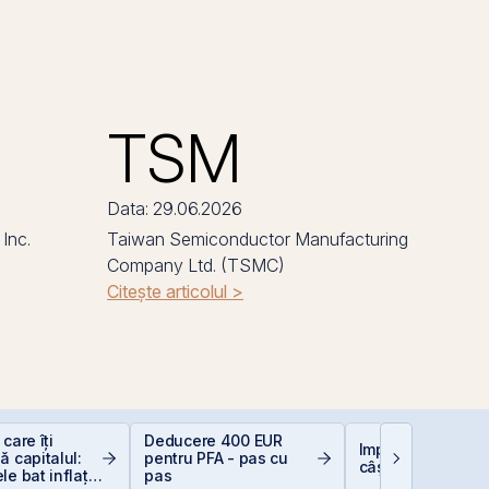
TSM
Data: 29.06.2026
Inc.
Taiwan Semiconductor Manufacturing
Company Ltd. (TSMC)
Citește articolul >
care îți
Deducere 400 EUR
Impozitarea
ă capitalul:
pentru PFA - pas cu
câștigurilor la bu
le bat inflația
pas