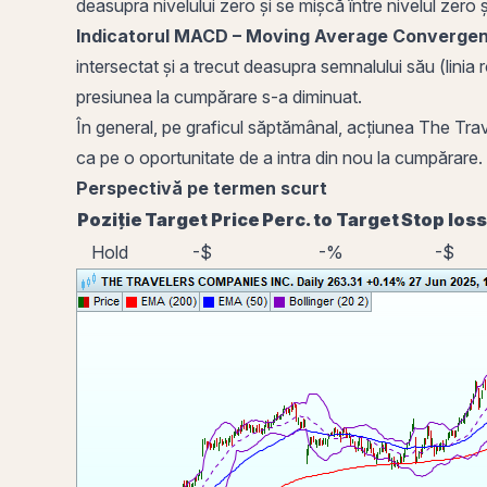
deasupra nivelului zero și se mișcă între nivelul zero
Indicatorul
MACD
– Moving Average Convergen
intersectat și a trecut deasupra semnalului său (linia 
presiunea la cumpărare s-a diminuat.
În general, pe graficul săptămânal, acțiunea The Travel
ca pe o oportunitate de a intra din nou la cumpărare.
Perspectivă pe termen scurt
Poziție
Target Price
Perc. to Target
Stop loss
Hold
-$
-%
-$