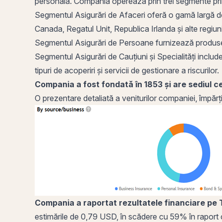
personală. Compania operează
prin
trei segmente prin
Segmentul Asigurări de Afaceri oferă o gamă largă de p
Canada, Regatul Unit, Republica Irlanda și alte regiun
Segmentul Asigurări de Persoane furnizează produse și
Segmentul Asigurări de Cauțiuni și Specialități includ
tipuri de acoperiri și servicii de gestionare a riscurilor.
Compania a fost fondată în 1853 și are sediul c
O prezentare detaliată a veniturilor companiei, împărț
Compania a raportat rezultatele financiare pe T1
estimările de 0,79 USD, în scădere cu 59% în raport c