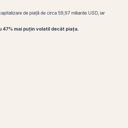
capitalizare de piață
de circa 59,97 miliarde USD, iar
cu 47% mai puțin volatil decât piața.