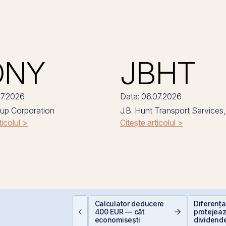
ONY
JBHT
07.2026
Data: 06.07.2026
up Corporation
J.B. Hunt Transport Services, 
ticolul >
Citește articolul >
EIT-urile industriale –
Calculator deducere
Diferența 
 supapă pentru piață
400 EUR — cât
protejeaz
!
economisești
dividende