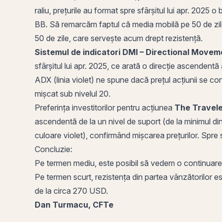
raliu, prețurile au format spre sfârșitul lui apr. 2025
BB. Să remarcăm faptul că media mobilă pe 50 de zile
50 de zile, care servește acum drept rezistență.
Sistemul de indicatori
DMI
–
Directional Movem
sfârșitul lui apr. 2025, ce arată o direcție ascendentă
ADX
(linia violet) ne spune dacă prețul acțiunii se co
mișcat sub nivelul 20.
Preferința investitorilor pentru acțiunea
The Travel
ascendentă de la un nivel de suport (de la minimul din
culoare violet), confirmând mișcarea prețurilor. Spre sf
Concluzie:
Pe termen mediu, este posibil să vedem o continuare 
Pe termen scurt, rezistența din partea vânzătorilor e
de la circa 270 USD.
Dan Turmacu, CFTe