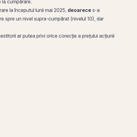
ne la cumpărare.
are la începutul lunii mai 2025,
deoarece
s-a
are spre un nivel supra-cumpărat (nivelul 10), dar
torii ar putea privi orice corecție a prețului acțiunii