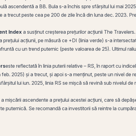
 o bulă ascendentă a BB. Bula s-a închis spre sfârșitul lui mai 20
 a trecut peste cea pe 200 de zile încă din luna dec. 2023. Pr
ent Index
a susținut creșterea prețurilor acțiunii The Travelers. 
 a prețului acțiunii, pe măsură ce
+DI
(linia verde) s-a intersectat
nfruntă cu un trend puternic (peste valoarea de 25). Ultimul raliu
ers
este reflectată în linia puterii relative – RS, în raport cu
indic
 feb. 2025) și a trecut, și apoi s-a menținut, peste un nivel de 
ârșitul lui iun. 2025, linia RS se mișcă să revină sub nivelul de 
a mișcării ascendente a prețului acestei acțiuni, care să depăș
ste puternică. Se recomandă ca investitorii să reintre la cumpăr