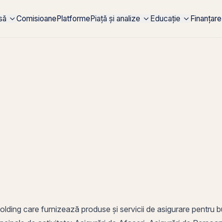
rsă
Comisioane
Platforme
Piață și analize
Educație
Finanțare
olding
care furnizează produse și servicii de asigurare pentru bu