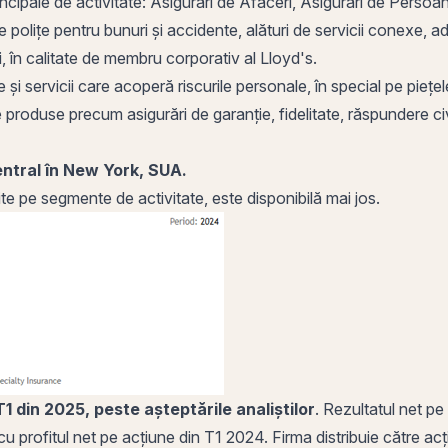
cipale de activitate: Asigurări de Afaceri, Asigurări de Persoane 
olițe pentru bunuri și accidente, alături de servicii conexe, adr
i, în calitate de membru corporativ al Lloyd's.
 servicii care acoperă riscurile personale, în special
pe
piețel
e produse precum asigurări de garanție, fidelitate, răspundere ci
entral în New York, SUA.
ite pe segmente de activitate, este disponibilă mai jos.
 din 2025, peste așteptările analiștilor
. Rezultatul net pe
u profitul net pe acțiune din T1 2024. Firma distribuie către a