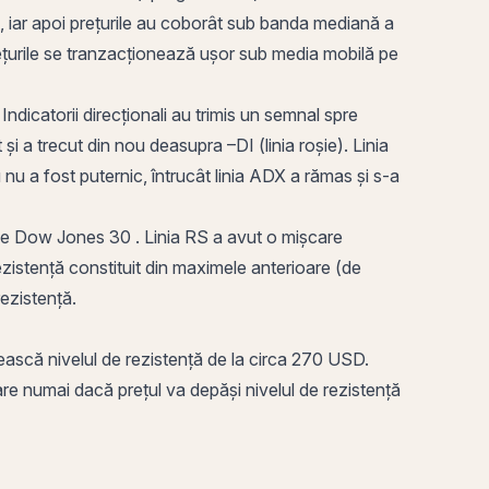
25, iar apoi prețurile au coborât sub banda mediană a
ețurile se tranzacționează ușor sub media mobilă pe
Indicatorii direcționali au trimis un semnal spre
 și a trecut din nou deasupra –DI (linia roșie). Linia
 nu a fost puternic, întrucât linia ADX a rămas și s-a
ele Dow Jones
30 . Linia RS a avut o mișcare
rezistență constituit din maximele anterioare (de
rezistență.
ească nivelul de rezistență de la circa 270 USD.
are numai dacă prețul va depăși nivelul de rezistență