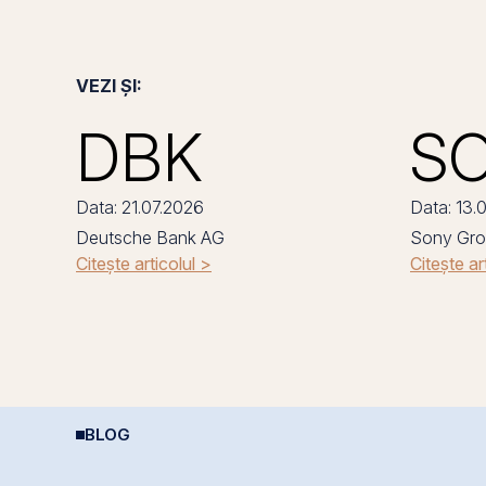
VEZI ȘI:
DBK
S
Data: 21.07.2026
Data: 13.
Deutsche Bank AG
Sony Gro
Citește articolul >
Citește ar
BLOG
e
Șocurile petroliere:
Data Center REIT sau
R
a
cum afectează prețul
REIT-ul în era
o
-
petrolului Bursa de
Inteligenței Artificiale.
?