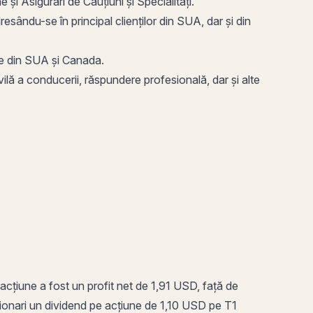
și Asigurări de Cauțiuni și Specialități.
esându-se în principal clienților din SUA, dar și din
e din SUA și Canada.
vilă a conducerii, răspundere profesională, dar și alte
 acțiune a fost un
profit
net de 1,91 USD, față de
cționari un dividend pe acțiune de 1,10 USD pe T1