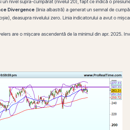
 și un nivel supra-cumpărat (nivelul 20), fapt ce indică o presiu
ce Divergence
(linia albastră) a generat un semnal de cumpăr
roșie), deasupra nivelului zero. Linia indicatorului a avut o mișc
ers are o mișcare ascendentă de la minimul din apr. 2025. Investi