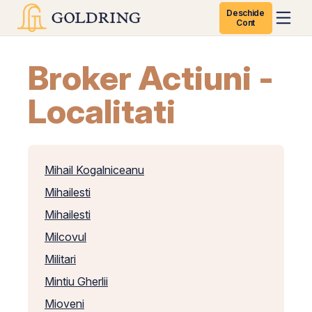
Deschide
Cont
Broker Actiuni -
Localitati
Mihail Kogalniceanu
Mihailesti
Mihailesti
Milcovul
Militari
Mintiu Gherlii
Mioveni