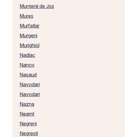
Muntenii de Jos
Mures
Murfatlar
Murgeni
Murighiol
Nadlac
Nanov
Nasaud
Navodari
Navodari
Nazna
Neamt
Negreni
Negresti