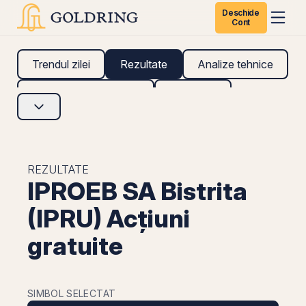
Deschide
Cont
Trendul zilei
Rezultate
Analize tehnice
Analize fundamentale
Research
REZULTATE
IPROEB SA Bistrita
(IPRU) Acțiuni
gratuite
SIMBOL SELECTAT