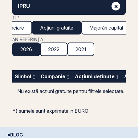
×
IPRU
TIP
 financiare
Acțiuni gratuite
Majorări capital
AN REFERINȚĂ
2026
2022
2021
Simbol
Companie
Acțiuni deținute
Acțiu
Nu există acțiuni gratuite pentru filtrele selectate.
*) sumele sunt exprimate in EURO
BLOG