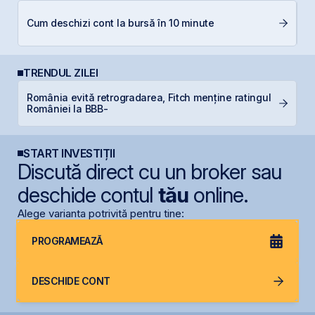
RE
Cum deschizi cont la bursă în 10 minute
di
TRENDUL ZILEI
România evită retrogradarea, Fitch menține ratingul
F
României la BBB-
p
START INVESTIȚII
Discută direct cu un broker sau
deschide contul
tău
online.
Alege varianta potrivită pentru tine:
PROGRAMEAZĂ
DESCHIDE CONT