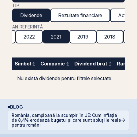
TIP
Dividende
Rezultate financiare
Acțiuni g
AN REFERINȚĂ
023
2022
2021
2019
2018
20
Simbol
Companie
Dividend brut
Randame
Nu există dividende pentru filtrele selectate.
BLOG
România, campioană la scumpiri în UE: Cum inflația
de 8,4% erodează bugetul și care sunt soluțiile reale
R
pentru români