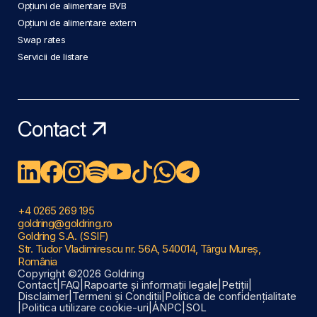
Opțiuni de alimentare BVB
Opțiuni de alimentare extern
Swap rates
Servicii de listare
Contact
+4 0265 269 195
goldring@goldring.ro
Goldring S.A. (SSIF)
Str. Tudor Vladimirescu nr. 56A, 540014, Târgu Mureș,
România
Copyright ©2026 Goldring
Contact
|
FAQ
|
Rapoarte și informații legale
|
Petiții
|
Disclaimer
|
Termeni și Condiții
|
Politica de confidențialitate
|
Politica utilizare cookie-uri
|
ANPC
|
SOL