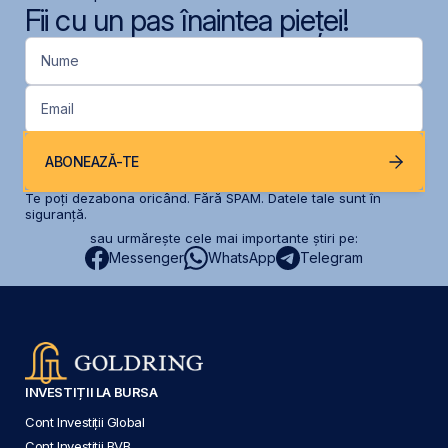
Fii cu un pas înaintea pieței!
Nume
Email
ABONEAZĂ-TE
Te poți dezabona oricând. Fără SPAM. Datele tale sunt în
siguranță.
sau urmărește cele mai importante știri pe:
Messenger
WhatsApp
Telegram
INVESTIȚII LA BURSA
Cont Investiții Global
Cont Investiții BVB