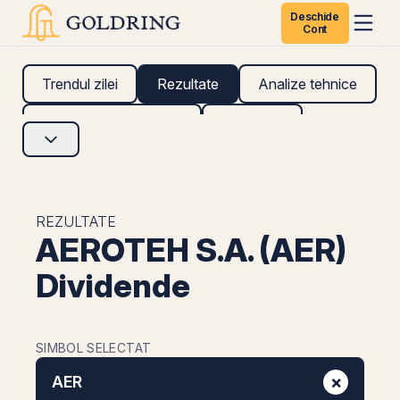
Deschide
Cont
Trendul zilei
Rezultate
Analize tehnice
Analize fundamentale
Research
REZULTATE
AEROTEH S.A. (AER)
Dividende
SIMBOL SELECTAT
×
AER