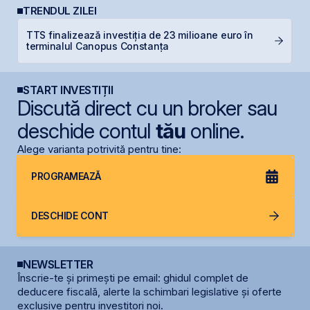
TRENDUL ZILEI
TTS finalizează investiția de 23 milioane euro în
IP
terminalul Canopus Constanța
START INVESTIȚII
Discută direct cu un broker sau
deschide contul
tău
online.
Alege varianta potrivită pentru tine:
PROGRAMEAZĂ
DESCHIDE CONT
NEWSLETTER
Înscrie-te și primești pe email: ghidul complet de
deducere fiscală, alerte la schimbari legislative și oferte
exclusive pentru investitori noi.