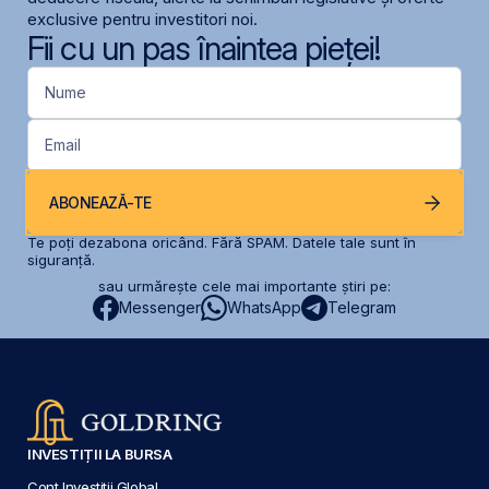
exclusive pentru investitori noi.
Fii cu un pas înaintea pieței!
Nume
Email
ABONEAZĂ-TE
Te poți dezabona oricând. Fără SPAM. Datele tale sunt în
siguranță.
sau urmărește cele mai importante știri pe:
Messenger
WhatsApp
Telegram
INVESTIȚII LA BURSA
Cont Investiții Global