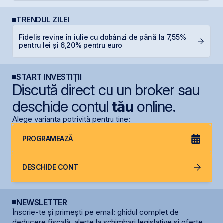
TRENDUL ZILEI
Fidelis revine în iulie cu dobânzi de până la 7,55%
B
pentru lei și 6,20% pentru euro
a
START INVESTIȚII
Discută direct cu un broker sau
deschide contul
tău
online.
Alege varianta potrivită pentru tine:
PROGRAMEAZĂ
DESCHIDE CONT
NEWSLETTER
Înscrie-te și primești pe email: ghidul complet de
deducere fiscală, alerte la schimbari legislative și oferte