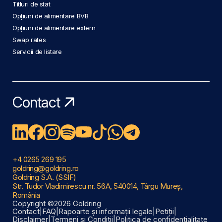
Titluri de stat
Opțiuni de alimentare BVB
Opțiuni de alimentare extern
Swap rates
Servicii de listare
Contact
+4 0265 269 195
goldring@goldring.ro
Goldring S.A. (SSIF)
Str. Tudor Vladimirescu nr. 56A, 540014, Târgu Mureș,
România
Copyright ©2026 Goldring
Contact
|
FAQ
|
Rapoarte și informații legale
|
Petiții
|
Disclaimer
|
Termeni și Condiții
|
Politica de confidențialitate