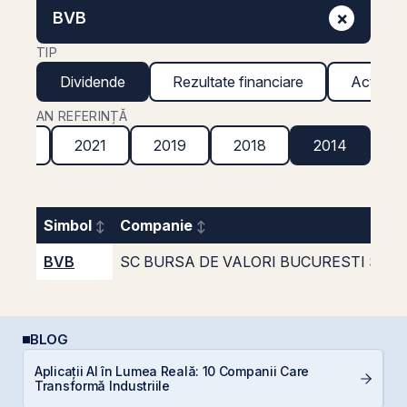
×
BVB
TIP
Dividende
Rezultate financiare
Acțiuni g
AN REFERINȚĂ
2022
2021
2019
2018
2014
Simbol
Companie
BVB
SC BURSA DE VALORI BUCURESTI SA
BLOG
Aplicații AI în Lumea Reală: 10 Companii Care
R
Transformă Industriile
s