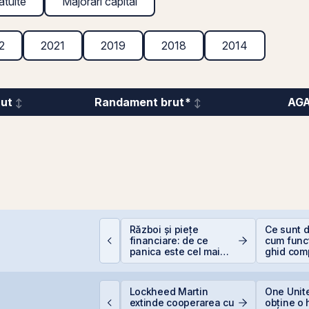
atuite
Majorări capital
2
2021
2019
2018
2014
rut
Randament brut*
AG
Război și piețe
Ce sunt d
EIT-urile agricole și
financiare: de ce
cum func
EIT-urile forestier
panica este cel mai
ghid com
scump sfat
investitor
VB estimează
Lockheed Martin
One Unite
ansarea
extinde cooperarea cu
obține o 