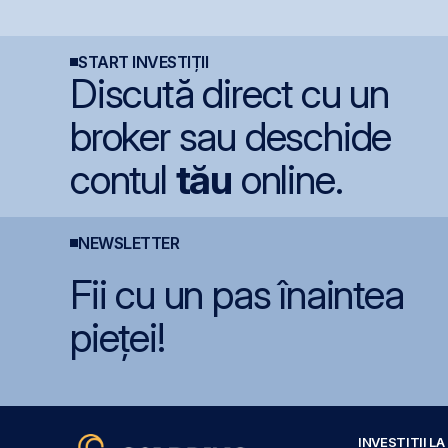
e
BET +33% și
de acțiunile Romgaz și
i
capitalizare record
OMV Petrom
p
C
2
START INVESTIȚII
Discută direct cu un
broker sau deschide
contul
tău
online.
NEWSLETTER
Fii cu un pas înaintea
pieței!
INVESTIȚII L