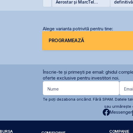
nstrumentelor derivate
Aerostar și MarcTel
definitiv
rin Contrapartea
pentru mentenanța
pentru O
entrală la final de
radarelor AN/TPQ-53 în
026 sau începutul lui
România
2027
Alege varianta potrivită pentru tine:
PROGRAMEAZĂ
Înscrie-te și primești pe email: ghidul comple
oferte exclusive pentru investitori noi.
Nume
Emai
Te poți dezabona oricând. Fără SPAM. Datele tale
sau urmărește c
Messenger
A BURSA
COMPANIE
COMISIOANE