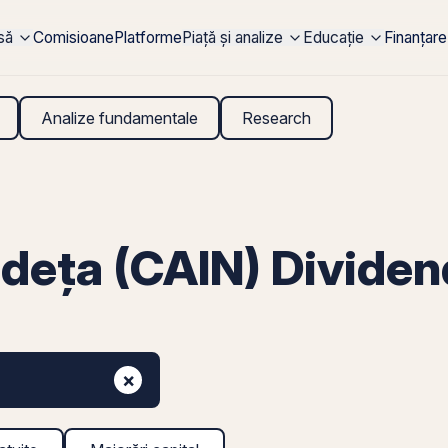
rsă
Comisioane
Platforme
Piață și analize
Educație
Finanțare
Analize fundamentale
Research
deța (CAIN) Divide
×