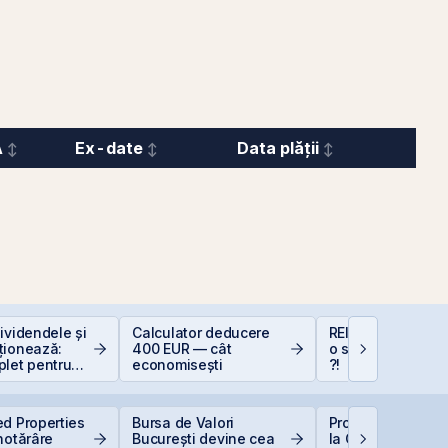
A
Ex-date
Data plății
ividendele și
Calculator deducere
REIT-urile industr
ționează:
400 EUR — cât
o supapă pentru 
plet pentru
economisești
?!
i în acțiuni
d Properties
Bursa de Valori
Producția central
hotărâre
București devine cea
la Cernavodă, opr