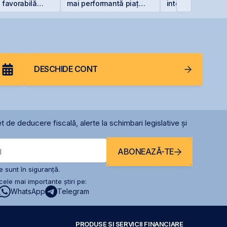
ă favorabilă
mai performantă piață
integral din cauz
ne Peninsula
din lume
secetei
DESCHIDE CONT
t de deducere fiscală, alerte la schimbari legislative și
ABONEAZĂ-TE
l
 sunt în siguranță.
ele mai importante știri pe:
WhatsApp
Telegram
PRODUSE ȘI SERVICII FINANCIARE