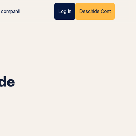
 companii
Log In
Deschide Cont
nde