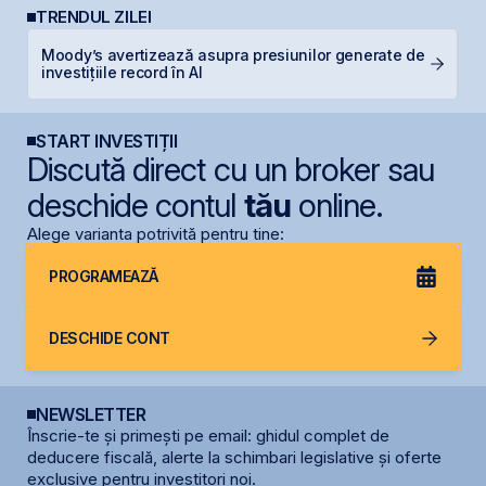
TRENDUL ZILEI
Moody’s avertizează asupra presiunilor generate de
B
investițiile record în AI
a
START INVESTIȚII
Discută direct cu un broker sau
deschide contul
tău
online.
Alege varianta potrivită pentru tine:
PROGRAMEAZĂ
DESCHIDE CONT
NEWSLETTER
Înscrie-te și primești pe email: ghidul complet de
deducere fiscală, alerte la schimbari legislative și oferte
exclusive pentru investitori noi.