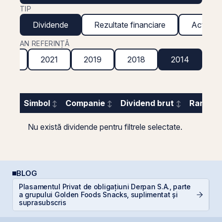
TIP
Dividende
Rezultate financiare
Acțiuni g
AN REFERINȚĂ
2022
2021
2019
2018
2014
Simbol
Companie
Dividend brut
Randame
Nu există dividende pentru filtrele selectate.
BLOG
Plasamentul Privat de obligațiuni Derpan S.A., parte
a grupului Golden Foods Snacks, suplimentat și
R
suprasubscris