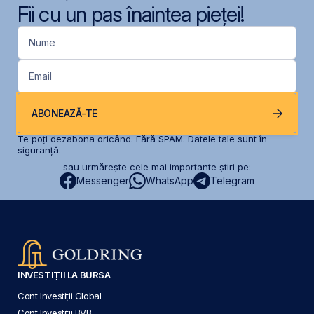
Fii cu un pas înaintea pieței!
Nume
Email
ABONEAZĂ-TE
Te poți dezabona oricând. Fără SPAM. Datele tale sunt în
siguranță.
sau urmărește cele mai importante știri pe:
Messenger
WhatsApp
Telegram
INVESTIȚII LA BURSA
Cont Investiții Global
Cont Investiții BVB