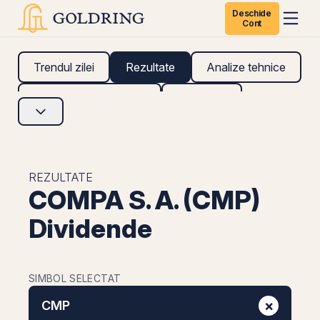
Deschide
Cont
Trendul zilei
Rezultate
Analize tehnice
Analize fundamentale
Research
REZULTATE
COMPA S. A. (CMP)
Dividende
SIMBOL SELECTAT
×
CMP