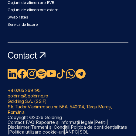
Opțiuni de alimentare BVB
Opțiuni de alimentare extern
Swap rates
Servicii de listare
Contact
+4 0265 269 195
goldring@goldring.ro
Goldring S.A. (SSIF)
Str. Tudor Vladimirescu nr. 56A, 540014, Târgu Mureș,
România
Copyright ©2026 Goldring
Contact
|
FAQ
|
Rapoarte și informații legale
|
Petiții
|
Disclaimer
|
Termeni și Condiții
|
Politica de confidențialitate
|
Politica utilizare cookie-uri
|
ANPC
|
SOL