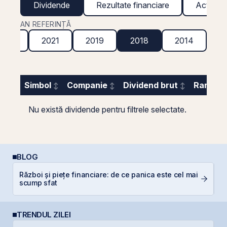
Dividende
Rezultate financiare
Acțiuni g
AN REFERINȚĂ
2022
2021
2019
2018
2014
Simbol
Companie
Dividend brut
Randame
Nu există dividende pentru filtrele selectate.
BLOG
Război și piețe financiare: de ce panica este cel mai
Di
scump sfat
co
TRENDUL ZILEI