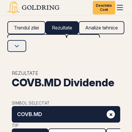
Deschide
Cont
Trendul zilei
Rezultate
Analize tehnice
Analize fundamentale
Research
REZULTATE
COVB.MD Dividende
SIMBOL SELECTAT
×
COVB.MD
TIP