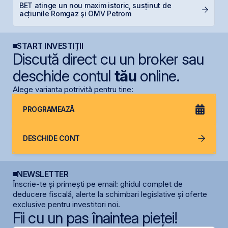
L
BET atinge un nou maxim istoric, susținut de
M
acțiunile Romgaz și OMV Petrom
R
START INVESTIȚII
Discută direct cu un broker sau
deschide contul
tău
online.
Alege varianta potrivită pentru tine:
PROGRAMEAZĂ
DESCHIDE CONT
NEWSLETTER
Înscrie-te și primești pe email: ghidul complet de
deducere fiscală, alerte la schimbari legislative și oferte
exclusive pentru investitori noi.
Fii cu un pas înaintea pieței!