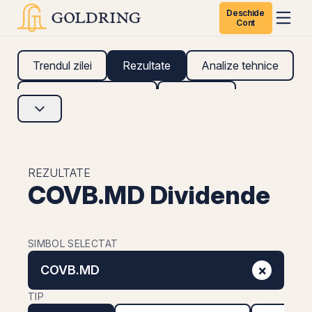
Deschide
Cont
Trendul zilei
Rezultate
Analize tehnice
Analize fundamentale
Research
REZULTATE
COVB.MD Dividende
SIMBOL SELECTAT
×
COVB.MD
TIP