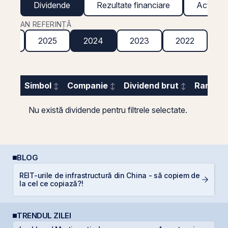
Dividende
Rezultate financiare
Acțiuni g
AN REFERINȚĂ
026
2025
2024
2023
2022
2
Simbol
Companie
Dividend brut
Randame
Nu există dividende pentru filtrele selectate.
BLOG
REIT-urile de infrastructură din China - să copiem de
R
la cel ce copiază?!
TRENDUL ZILEI