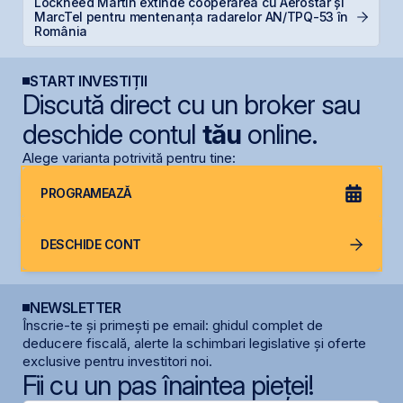
Lockheed Martin extinde cooperarea cu Aerostar și
B
MarcTel pentru mentenanța radarelor AN/TPQ-53 în
d
România
START INVESTIȚII
Discută direct cu un broker sau
deschide contul
tău
online.
Alege varianta potrivită pentru tine:
PROGRAMEAZĂ
DESCHIDE CONT
NEWSLETTER
Înscrie-te și primești pe email: ghidul complet de
deducere fiscală, alerte la schimbari legislative și oferte
exclusive pentru investitori noi.
Fii cu un pas înaintea pieței!