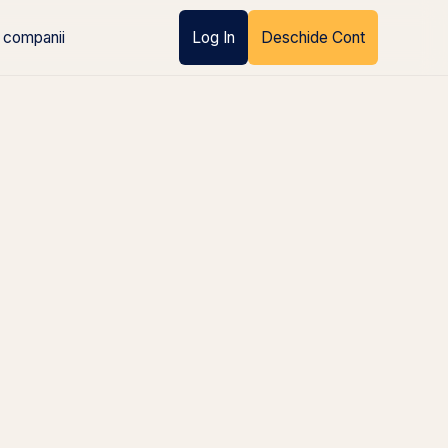
 companii
Log In
Deschide Cont