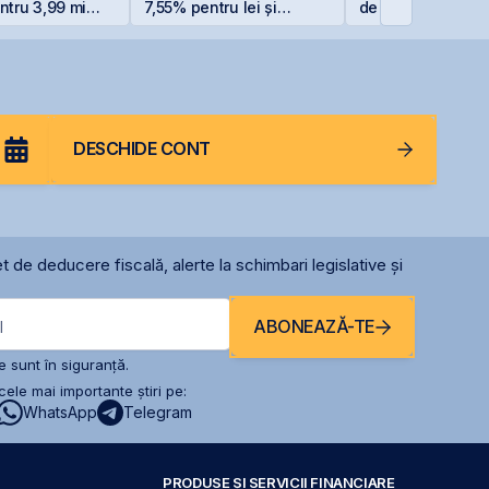
tru 3,99 mil.
7,55% pentru lei și
de rating pentru
 reduce
6,20% pentru euro
menținerea
ția la 37%
calificativului su
DESCHIDE CONT
t de deducere fiscală, alerte la schimbari legislative și
ABONEAZĂ-TE
l
 sunt în siguranță.
ele mai importante știri pe:
WhatsApp
Telegram
PRODUSE ȘI SERVICII FINANCIARE