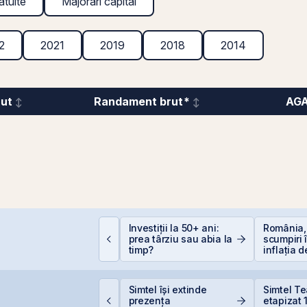
atuite
Majorări capital
2
2021
2019
2018
2014
rut
Randament brut*
AG
plicații AI în Lumea
Investiții la 50+ ani:
România,
eală: 10 Companii
prea târziu sau abia la
scumpiri 
are Transformă
timp?
inflația 
ndustriile
erodează
care sunt 
reale pen
omânia evită
Simtel își extinde
Simtel T
etrogradarea, Fitch
prezența
etapizat