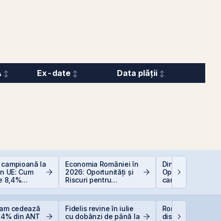
A
Ex-date
Data plății
 campioană la
Economia României în
Dincolo de Nvidia
în UE: Cum
2026: Oportunități și
Oportunitățile invi
de 8,4%
Riscuri pentru
care construiesc
 bugetul și
Investitori
viitorul AI
soluțiile
tru români
eam cedează
Fidelis revine în iulie
România începe
 14% din ANT
cu dobânzi de până la
discuțiile cu agenț