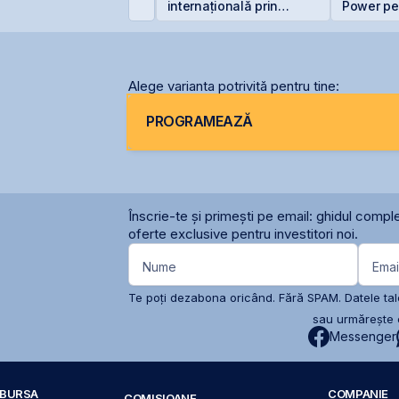
enține ratingul
internațională prin
Power pen
omâniei la BBB-
deschiderea unei
lei și își
filiale în Italia
participa
Alege varianta potrivită pentru tine:
PROGRAMEAZĂ
Înscrie-te și primești pe email: ghidul comple
oferte exclusive pentru investitori noi.
Nume
Emai
Te poți dezabona oricând. Fără SPAM. Datele tale
sau urmărește c
Messenger
A BURSA
COMPANIE
COMISIOANE