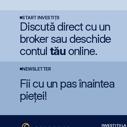
i
coboară sub pragul de
spaniole
m
5%
R
START INVESTIȚII
Discută direct cu un
broker sau deschide
contul
tău
online.
NEWSLETTER
Fii cu un pas înaintea
pieței!
INVESTIȚII L