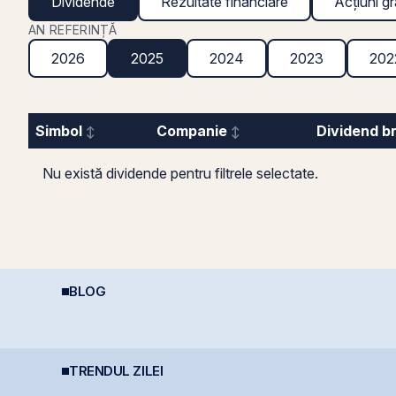
Dividende
Rezultate financiare
Acțiuni gr
AN REFERINȚĂ
2026
2025
2024
2023
202
Simbol
Companie
Dividend b
Nu există dividende pentru filtrele selectate.
BLOG
Cum funcționează
A
REIT-urile agricole și
deducerea fiscală
R
REIT-urile forestier
pentru investiții la
C
bursă
I
TRENDUL ZILEI
BERD vinde 1% din
Digi pregătește listarea
R
Banca Transilvania și
Digi Spain pe bursele
r