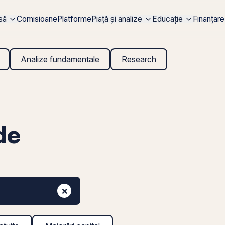
rsă
Comisioane
Platforme
Piață și analize
Educație
Finanțare
Analize fundamentale
Research
de
×