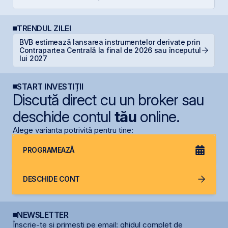
TRENDUL ZILEI
BVB estimează lansarea instrumentelor derivate prin
D
Contrapartea Centrală la final de 2026 sau începutul
s
lui 2027
START INVESTIȚII
Discută direct cu un broker sau
deschide contul
tău
online.
Alege varianta potrivită pentru tine:
PROGRAMEAZĂ
DESCHIDE CONT
NEWSLETTER
Înscrie-te și primești pe email: ghidul complet de