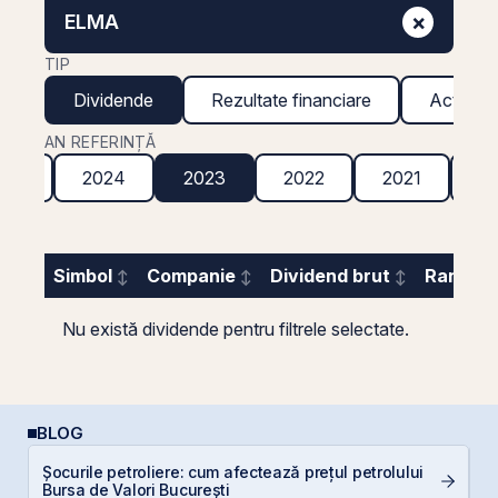
×
ELMA
TIP
Dividende
Rezultate financiare
Acțiuni g
AN REFERINȚĂ
025
2024
2023
2022
2021
2
Simbol
Companie
Dividend brut
Randame
Nu există dividende pentru filtrele selectate.
BLOG
Șocurile petroliere: cum afectează prețul petrolului
C
Bursa de Valori București