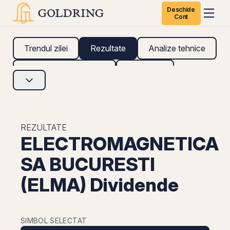
Deschide
Cont
Trendul zilei
Rezultate
Analize tehnice
Analize fundamentale
Research
REZULTATE
ELECTROMAGNETICA
SA BUCURESTI
(ELMA) Dividende
SIMBOL SELECTAT