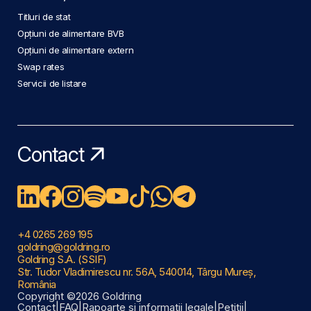
Titluri de stat
Opțiuni de alimentare BVB
Opțiuni de alimentare extern
Swap rates
Servicii de listare
Contact
+4 0265 269 195
goldring@goldring.ro
Goldring S.A. (SSIF)
Str. Tudor Vladimirescu nr. 56A, 540014, Târgu Mureș,
România
Copyright ©2026 Goldring
Contact
|
FAQ
|
Rapoarte și informații legale
|
Petiții
|