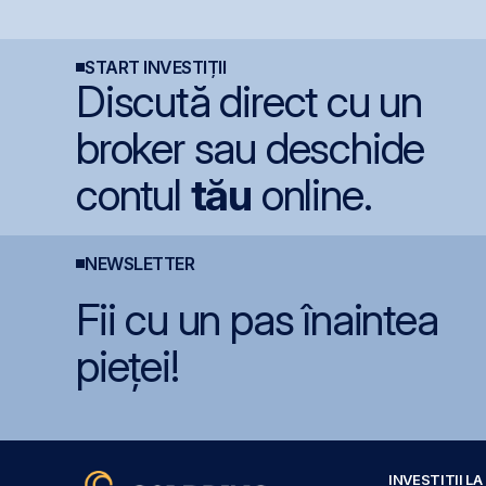
menține ratingul
instrumentelor derivate
i
României la BBB-
prin Contrapartea
s
Centrală la final de
2026 sau începutul lui
START INVESTIȚII
2027
Discută direct cu un
broker sau deschide
contul
tău
online.
NEWSLETTER
Fii cu un pas înaintea
pieței!
INVESTIȚII L