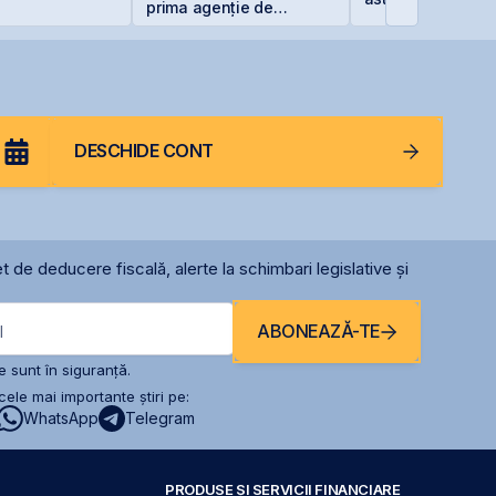
prima agenție de
comunicare listată la
BVB
DESCHIDE CONT
t de deducere fiscală, alerte la schimbari legislative și
ABONEAZĂ-TE
l
 sunt în siguranță.
ele mai importante știri pe:
WhatsApp
Telegram
PRODUSE ȘI SERVICII FINANCIARE