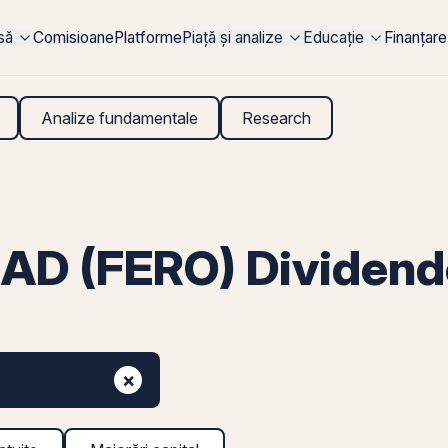
rsă
Comisioane
Platforme
Piață și analize
Educație
Finanțare
Analize fundamentale
Research
AD (FERO) Dividend
×