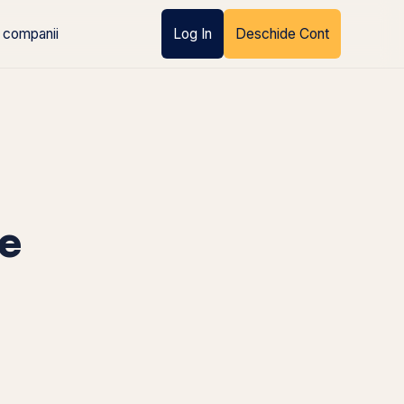
 companii
Log In
Deschide Cont
e