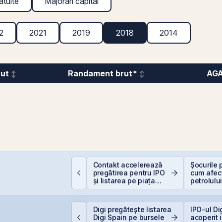
atuite
Majorări capital
2
2021
2019
2018
2014
rut
Randament brut*
AG
e la Caritas la BVB:
Contakt accelerează
Șocurile p
sihologia fricii și de
pregătirea pentru IPO
cum afec
e 98,5% dintre români
și listarea pe piața
petrolulu
vită investițiile la
AeRO a BVB
Valori Bu
ursă
roducția centralei de
Digi pregătește listarea
IPO-ul Di
a Cernavodă, oprită
Digi Spain pe bursele
acoperit 