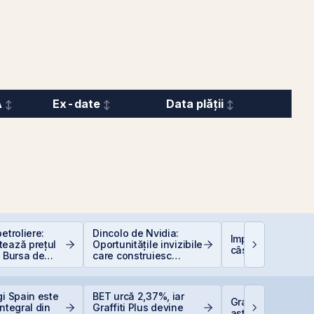
A
Ex-date
Data plății
etroliere:
Dincolo de Nvidia:
Impozitarea
tează prețul
Oportunitățile invizibile
câștigurilor la bu
i Bursa de
care construiesc
curești
viitorul AI
gi Spain este
BET urcă 2,37%, iar
Graffiti Plus deb
integral din
Graffiti Plus devine
astăzi pe piața 