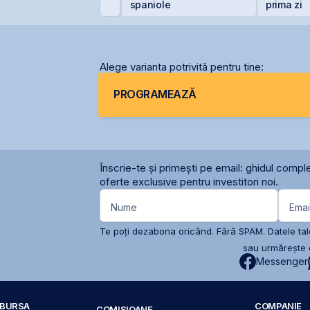
ntegral din cauza
spaniole
prima zi
ecetei
Alege varianta potrivită pentru tine:
PROGRAMEAZĂ
Înscrie-te și primești pe email: ghidul comple
oferte exclusive pentru investitori noi.
Nume
Emai
Te poți dezabona oricând. Fără SPAM. Datele tale
sau urmărește c
Messenger
A BURSA
COMPANIE
COMISIOANE