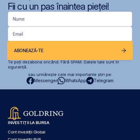
Fii cu un pas înaintea pieței!
Nume
Email
ABONEAZĂ-TE
Te poți dezabona oricând. Fără SPAM. Datele tale sunt în
siguranță.
sau urmărește cele mai importante știri pe:
Messenger
WhatsApp
Telegram
INVESTIȚII LA BURSA
Cont Investiții Global
Cont Investiții BVB