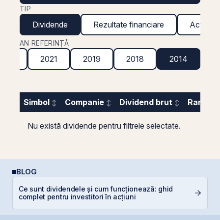
TIP
Dividende
Rezultate financiare
Acțiuni g
AN REFERINȚĂ
2022
2021
2019
2018
2014
Simbol
Companie
Dividend brut
Randame
Nu există dividende pentru filtrele selectate.
BLOG
Ce sunt dividendele și cum funcționează: ghid
R
complet pentru investitori în acțiuni