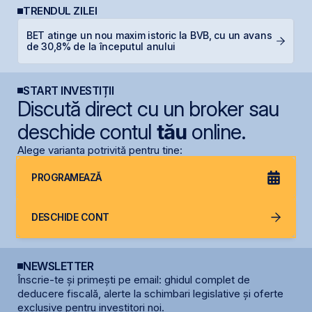
TRENDUL ZILEI
BET atinge un nou maxim istoric la BVB, cu un avans
T
de 30,8% de la începutul anului
p
START INVESTIȚII
Discută direct cu un broker sau
deschide contul
tău
online.
Alege varianta potrivită pentru tine:
PROGRAMEAZĂ
DESCHIDE CONT
NEWSLETTER
Înscrie-te și primești pe email: ghidul complet de
deducere fiscală, alerte la schimbari legislative și oferte
exclusive pentru investitori noi.