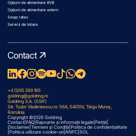
Opțiuni de alimentare BVB
Opțiuni de alimentare extern
Swap rates
Servicii de listare
Contact
+4 0265 269 195
goldring@goldring.ro
Goldring S.A. (SSIF)
Str. Tudor Vladimirescu nr. 56A, 540014, Târgu Mureș,
România
Copyright ©2026 Goldring
Contact
|
FAQ
|
Rapoarte și informații legale
|
Petiții
|
Disclaimer
|
Termeni și Condiții
|
Politica de confidențialitate
|
Politica utilizare cookie-uri
|
ANPC
|
SOL