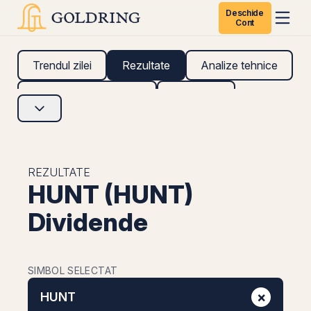
Deschide
Cont
Trendul zilei
Rezultate
Analize tehnice
Analize fundamentale
Research
REZULTATE
HUNT (HUNT)
Dividende
SIMBOL SELECTAT
×
HUNT