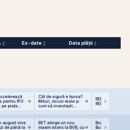
A
Ex-date
Data plății
accelerează
Cât de sigură e bursa?
REIT-urile agricol
a pentru IPO
Mituri, riscuri reale și
REIT-urile foresti
a pe piața
cum să investești
BVB
inteligent
in august vine
BET atinge un nou
Bursa de Valori
zi de până la
maxim istoric la BVB, cu
București devine