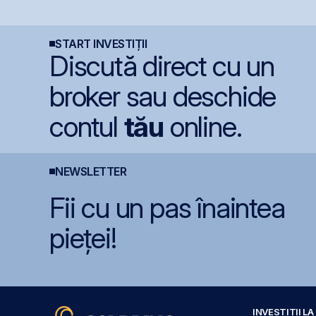
euro/acțiune
generate de investițiile
m
record în AI
t
în
C
START INVESTIȚII
Discută direct cu un
broker sau deschide
contul
tău
online.
NEWSLETTER
Fii cu un pas înaintea
pieței!
INVESTIȚII L