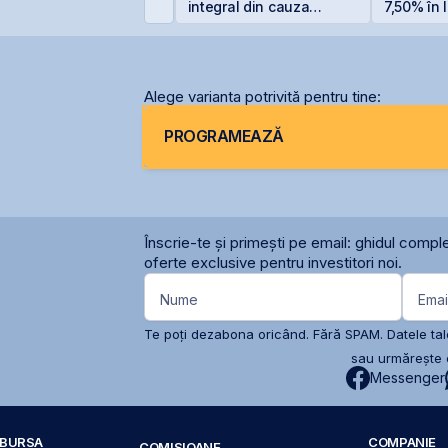
ilioane euro în
integral din cauza
7,50% în l
erminalul Canopus
secetei
euro
onstanța
Alege varianta potrivită pentru tine:
PROGRAMEAZĂ
Înscrie-te și primești pe email: ghidul comple
oferte exclusive pentru investitori noi.
Nume
Emai
Te poți dezabona oricând. Fără SPAM. Datele tale
sau urmărește c
Messenger
A BURSA
COMPANIE
COMISIOANE