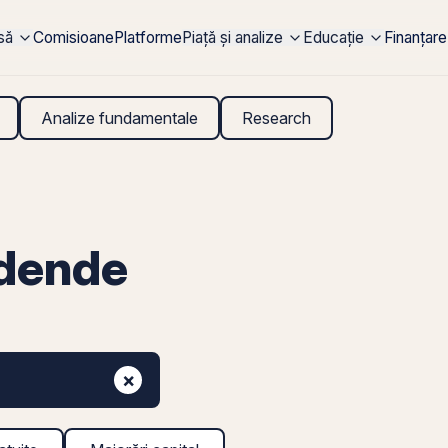
rsă
Comisioane
Platforme
Piață și analize
Educație
Finanțare
Analize fundamentale
Research
dende
×