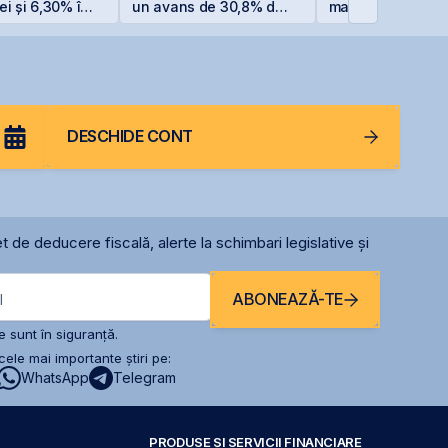
ei și 6,30% în
un avans de 30,8% de
mai performantă 
la începutul anului
din lume
DESCHIDE CONT
t de deducere fiscală, alerte la schimbari legislative și
ABONEAZĂ-TE
l
 sunt în siguranță.
ele mai importante știri pe:
WhatsApp
Telegram
PRODUSE ȘI SERVICII FINANCIARE