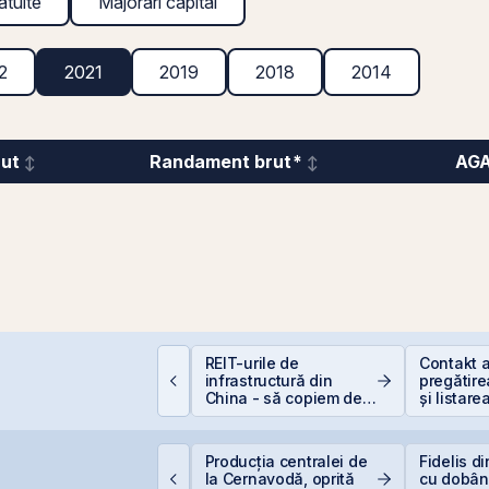
atuite
Majorări capital
2
2021
2019
2018
2014
rut
Randament brut*
AG
omânia, campioană la
REIT-urile de
Contakt 
cumpiri în UE: Cum
infrastructură din
pregătire
nflația de 8,4%
China - să copiem de
și listare
rodează bugetul și
la cel ce copiază?!
AeRO a 
are sunt soluțiile
eale pentru români
TS finalizează
Producția centralei de
Fidelis d
nvestiția de 23
la Cernavodă, oprită
cu dobân