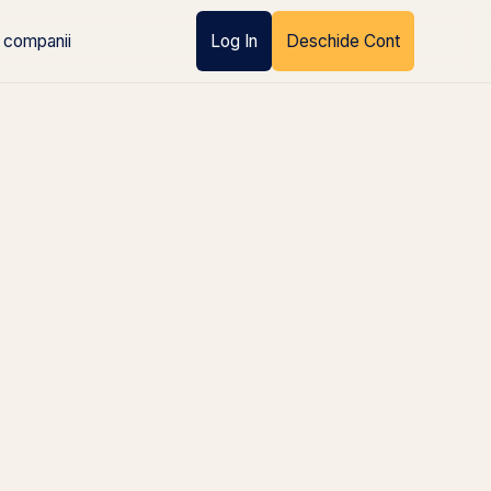
 companii
Log In
Deschide Cont