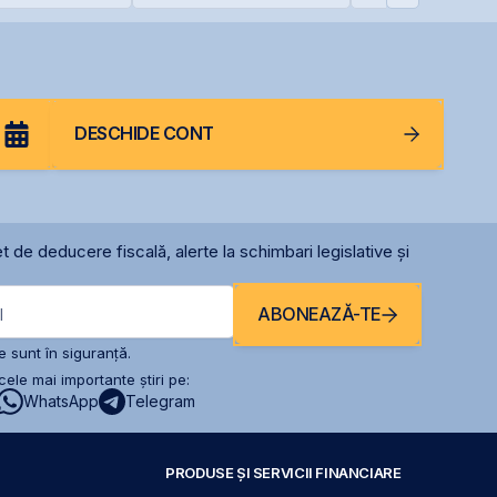
României la BBB-
DESCHIDE CONT
t de deducere fiscală, alerte la schimbari legislative și
ABONEAZĂ-TE
l
 sunt în siguranță.
ele mai importante știri pe:
WhatsApp
Telegram
PRODUSE ȘI SERVICII FINANCIARE