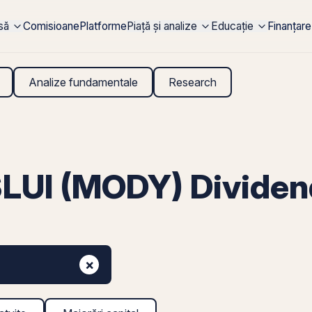
rsă
Comisioane
Platforme
Piață și analize
Educație
Finanțare
Analize fundamentale
Research
UI (MODY) Dividen
×