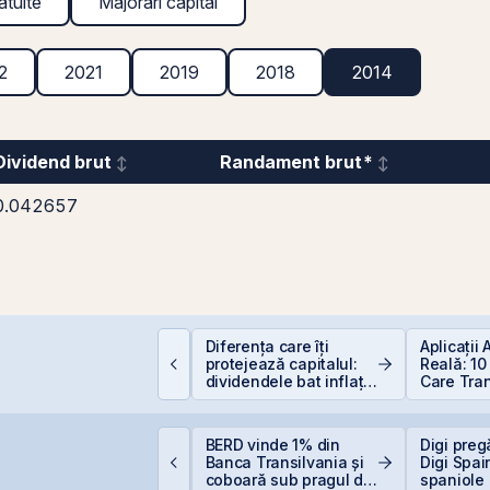
atuite
Majorări capital
2
2021
2019
2018
2014
Dividend brut
Randament brut*
0.042657
erspective Economice
Diferența care îți
Aplicații
026: De la Exuberanța
protejează capitalul:
Reală: 10
I la Noua Ordine Geo-
dividendele bat inflația
Care Tra
conomică
(+5% vs. −6%)
Industriil
ne United Properties
BERD vinde 1% din
Digi preg
bține o hotărâre
Banca Transilvania și
Digi Spai
efinitivă favorabilă
coboară sub pragul de
spaniole