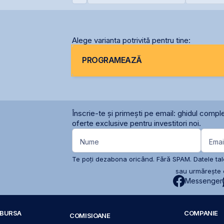
entru One Peninsula
5%
Alege varianta potrivită pentru tine:
PROGRAMEAZĂ
Înscrie-te și primești pe email: ghidul comple
oferte exclusive pentru investitori noi.
Nume
Emai
Te poți dezabona oricând. Fără SPAM. Datele tale
sau urmărește c
Messenger
A BURSA
COMPANIE
COMISIOANE