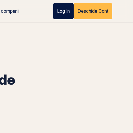
 companii
Log In
Deschide Cont
de