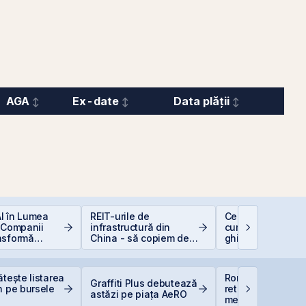
AGA
Ex-date
Data plății
 AI în Lumea
REIT-urile de
Ce sunt dividende
 Companii
infrastructură din
cum funcționează
nsformă
China - să copiem de
ghid complet pen
e
la cel ce copiază?!
investitori în acți
ătește listarea
România evită
Graffiti Plus debutează
n pe bursele
retrogradarea, Fi
astăzi pe piața AeRO
menține ratingul