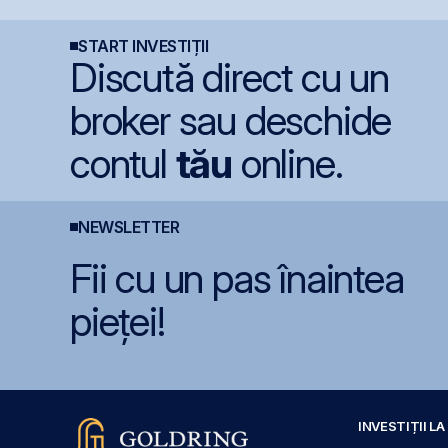
e
record în AI
gazelor Neptun Deep
p
START INVESTIȚII
Discută direct cu un
broker sau deschide
contul
tău
online.
NEWSLETTER
Fii cu un pas înaintea
pieței!
INVESTIȚII L