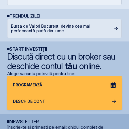
TRENDUL ZILEI
Bursa de Valori București devine cea mai
B
performantă piață din lume
d
START INVESTIȚII
Discută direct cu un broker sau
deschide contul
tău
online.
Alege varianta potrivită pentru tine:
PROGRAMEAZĂ
DESCHIDE CONT
NEWSLETTER
Înscrie-te și primești pe email: ghidul complet de