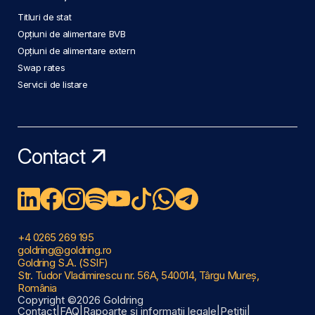
Titluri de stat
Opțiuni de alimentare BVB
Opțiuni de alimentare extern
Swap rates
Servicii de listare
Contact
+4 0265 269 195
goldring@goldring.ro
Goldring S.A. (SSIF)
Str. Tudor Vladimirescu nr. 56A, 540014, Târgu Mureș,
România
Copyright ©2026 Goldring
Contact
|
FAQ
|
Rapoarte și informații legale
|
Petiții
|