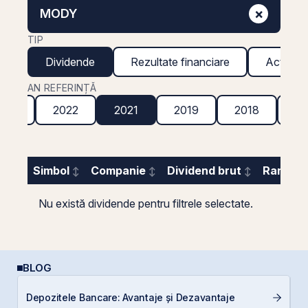
×
MODY
TIP
Dividende
Rezultate financiare
Acțiuni g
AN REFERINȚĂ
023
2022
2021
2019
2018
20
Simbol
Companie
Dividend brut
Randame
Nu există dividende pentru filtrele selectate.
BLOG
Depozitele Bancare: Avantaje și Dezavantaje
C