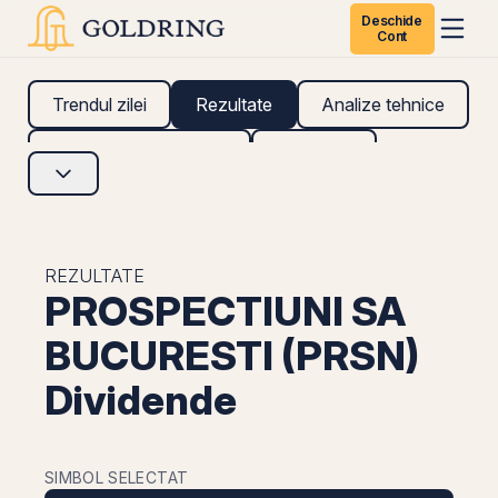
Deschide
Cont
Trendul zilei
Rezultate
Analize tehnice
Analize fundamentale
Research
REZULTATE
PROSPECTIUNI SA
BUCURESTI (PRSN)
Dividende
SIMBOL SELECTAT