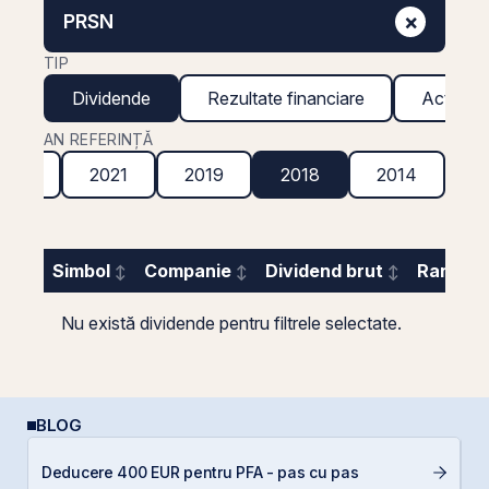
×
PRSN
TIP
Dividende
Rezultate financiare
Acțiuni g
AN REFERINȚĂ
2022
2021
2019
2018
2014
Simbol
Companie
Dividend brut
Randame
Nu există dividende pentru filtrele selectate.
BLOG
Deducere 400 EUR pentru PFA - pas cu pas
D