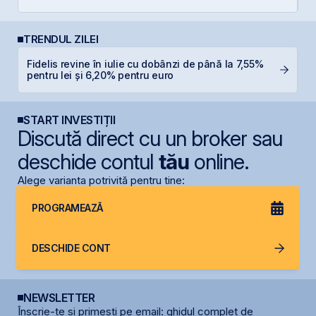
TRENDUL ZILEI
Fidelis revine în iulie cu dobânzi de până la 7,55%
G
pentru lei și 6,20% pentru euro
START INVESTIȚII
Discută direct cu un broker sau
deschide contul
tău
online.
Alege varianta potrivită pentru tine:
PROGRAMEAZĂ
DESCHIDE CONT
NEWSLETTER
Înscrie-te și primești pe email: ghidul complet de