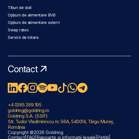
Titluri de stat
Opțiuni de alimentare BVB
Opțiuni de alimentare extern
Swap rates
Servicii de listare
Contact
+4 0265 269 195
goldring@goldring.ro
Goldring S.A. (SSIF)
Str. Tudor Vladimirescu nr. 56A, 540014, Târgu Mureș,
România
Copyright ©2026 Goldring
Contact
|
FAQ
|
Rapoarte și informații legale
|
Petiții
|