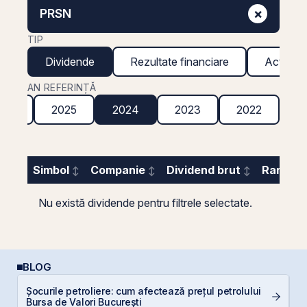
×
PRSN
TIP
Dividende
Rezultate financiare
Acțiuni g
AN REFERINȚĂ
026
2025
2024
2023
2022
2
Simbol
Companie
Dividend brut
Randame
Nu există dividende pentru filtrele selectate.
BLOG
Șocurile petroliere: cum afectează prețul petrolului
D
Bursa de Valori București
Ar