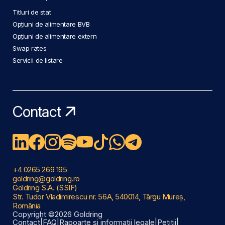
Titluri de stat
Opțiuni de alimentare BVB
Opțiuni de alimentare extern
Swap rates
Servicii de listare
Contact
+4 0265 269 195
goldring@goldring.ro
Goldring S.A. (SSIF)
Str. Tudor Vladimirescu nr. 56A, 540014, Târgu Mureș,
România
Copyright ©2026 Goldring
Contact
|
FAQ
|
Rapoarte și informații legale
|
Petiții
|