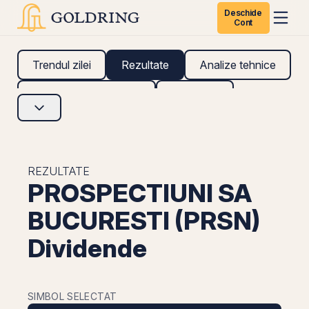
Deschide
Cont
Trendul zilei
Rezultate
Analize tehnice
Analize fundamentale
Research
REZULTATE
PROSPECTIUNI SA
BUCURESTI (PRSN)
Dividende
SIMBOL SELECTAT