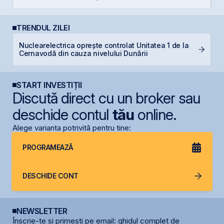
TRENDUL ZILEI
Nuclearelectrica oprește controlat Unitatea 1 de la
B
Cernavodă din cauza nivelului Dunării
a
START INVESTIȚII
Discută direct cu un broker sau
deschide contul
tău
online.
Alege varianta potrivită pentru tine:
PROGRAMEAZĂ
DESCHIDE CONT
NEWSLETTER
Înscrie-te și primești pe email: ghidul complet de