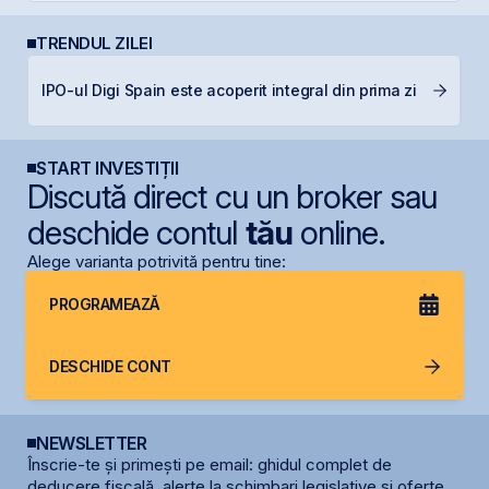
TRENDUL ZILEI
IPO-ul Digi Spain este acoperit integral din prima zi
G
START INVESTIȚII
Discută direct cu un broker sau
deschide contul
tău
online.
Alege varianta potrivită pentru tine:
PROGRAMEAZĂ
DESCHIDE CONT
NEWSLETTER
Înscrie-te și primești pe email: ghidul complet de
deducere fiscală, alerte la schimbari legislative și oferte