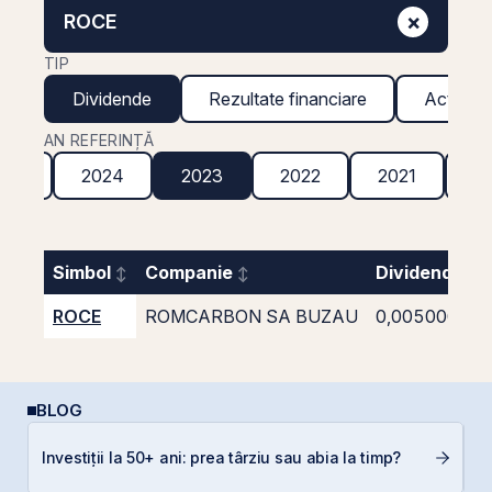
×
ROCE
TIP
Dividende
Rezultate financiare
Acțiuni g
AN REFERINȚĂ
025
2024
2023
2022
2021
2
Simbol
Companie
Dividend bru
ROCE
ROMCARBON SA BUZAU
0,005000
BLOG
Câ
Investiții la 50+ ani: prea târziu sau abia la timp?
in