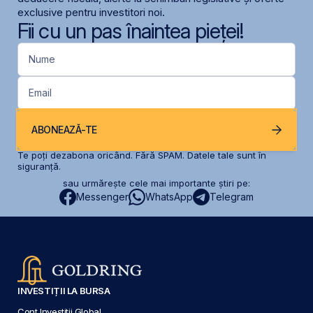
exclusive pentru investitori noi.
Fii cu un pas înaintea pieței!
Nume
Email
ABONEAZĂ-TE
Te poți dezabona oricând. Fără SPAM. Datele tale sunt în
siguranță.
sau urmărește cele mai importante știri pe:
Messenger
WhatsApp
Telegram
INVESTIȚII LA BURSA
Cont Investiții Global