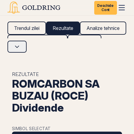
Deschide
Cont
Trendul zilei
Rezultate
Analize tehnice
Analize fundamentale
Research
REZULTATE
ROMCARBON SA
BUZAU (ROCE)
Dividende
SIMBOL SELECTAT