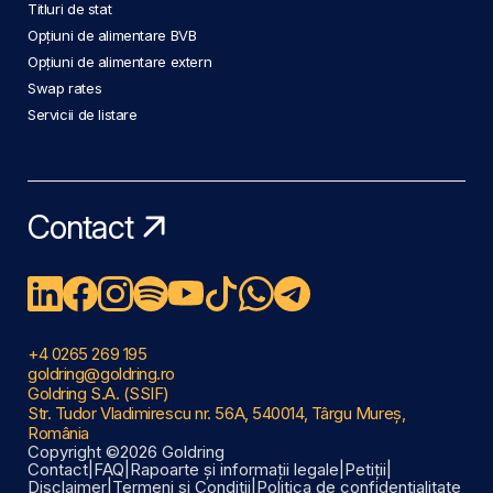
Titluri de stat
Opțiuni de alimentare BVB
Opțiuni de alimentare extern
Swap rates
Servicii de listare
Contact
+4 0265 269 195
goldring@goldring.ro
Goldring S.A. (SSIF)
Str. Tudor Vladimirescu nr. 56A, 540014, Târgu Mureș,
România
Copyright ©2026 Goldring
Contact
|
FAQ
|
Rapoarte și informații legale
|
Petiții
|
Disclaimer
|
Termeni și Condiții
|
Politica de confidențialitate