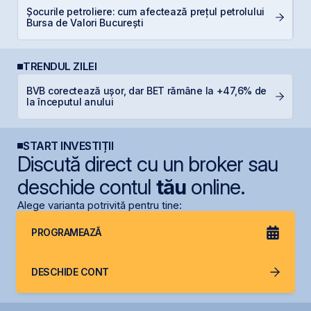
Șocurile petroliere: cum afectează prețul petrolului
D
Bursa de Valori București
TRENDUL ZILEI
BVB corectează ușor, dar BET rămâne la +47,6% de
R
la începutul anului
p
START INVESTIȚII
Discută direct cu un broker sau
deschide contul
tău
online.
Alege varianta potrivită pentru tine:
PROGRAMEAZĂ
DESCHIDE CONT