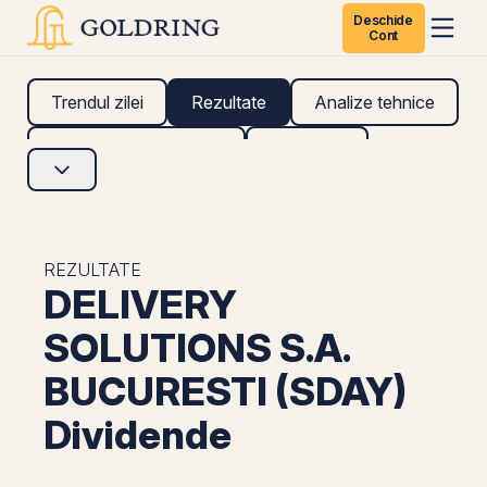
Deschide
Cont
Trendul zilei
Rezultate
Analize tehnice
Analize fundamentale
Research
REZULTATE
DELIVERY
SOLUTIONS S.A.
BUCURESTI (SDAY)
Dividende