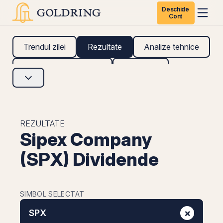
Deschide
Cont
Trendul zilei
Rezultate
Analize tehnice
Analize fundamentale
Research
REZULTATE
Sipex Company
(SPX) Dividende
SIMBOL SELECTAT
×
SPX