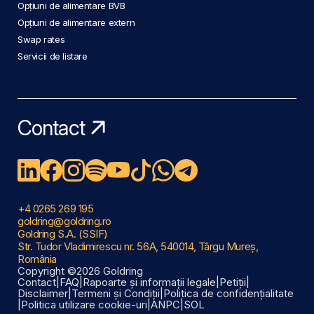
Opțiuni de alimentare BVB
Opțiuni de alimentare extern
Swap rates
Servicii de listare
Contact
+4 0265 269 195
goldring@goldring.ro
Goldring S.A. (SSIF)
Str. Tudor Vladimirescu nr. 56A, 540014, Târgu Mureș,
România
Copyright ©2026 Goldring
Contact
|
FAQ
|
Rapoarte și informații legale
|
Petiții
|
Disclaimer
|
Termeni și Condiții
|
Politica de confidențialitate
|
Politica utilizare cookie-uri
|
ANPC
|
SOL