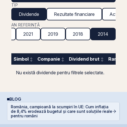
TIP
Dividende
Rezultate financiare
Acțiuni g
AN REFERINȚĂ
2022
2021
2019
2018
2014
Simbol
Companie
Dividend brut
Randame
Nu există dividende pentru filtrele selectate.
BLOG
România, campioană la scumpiri în UE: Cum inflația
E
de 8,4% erodează bugetul și care sunt soluțiile reale
pe
pentru români