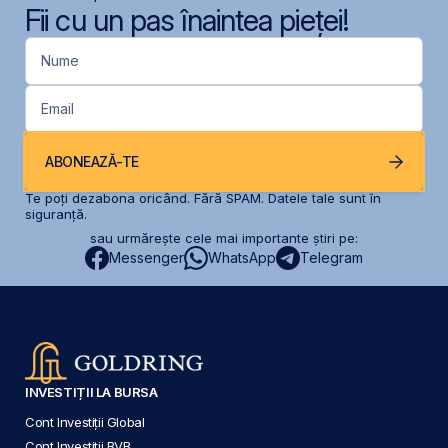
Fii cu un pas înaintea pieței!
Nume
Email
ABONEAZĂ-TE
Te poți dezabona oricând. Fără SPAM. Datele tale sunt în
siguranță.
sau urmărește cele mai importante știri pe:
Messenger
WhatsApp
Telegram
INVESTIȚII LA BURSA
Cont Investiții Global
Cont Investiții BVB