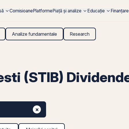
rsă
Comisioane
Platforme
Piață și analize
Educație
Finanțare
Analize fundamentale
Research
ti (STIB) Dividend
×