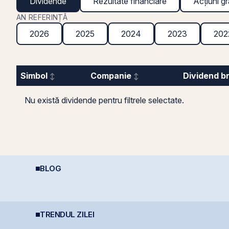
Dividende
Rezultate financiare
Acțiuni gr
AN REFERINȚĂ
2026
2025
2024
2023
202
Simbol
Companie
Dividend b
Nu există dividende pentru filtrele selectate.
BLOG
Economia României în
Cum funcționează
R
2026: Oportunități și
deducerea fiscală
f
Riscuri pentru
pentru investiții la
p
Investitori
bursă
s
TRENDUL ZILEI
BVB corectează ușor,
BVB estimează
B
ă
dar BET rămâne la
lansarea
p