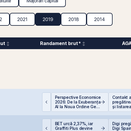
atuite
Majorări capital
2
2021
2019
2018
2014
rut
Randament brut*
AG
ăzboi și piețe
Perspective Economice
Contakt 
inanciare: de ce
2026: De la Exuberanța
pregătire
anica este cel mai
AI la Noua Ordine Geo-
și listare
cump sfat
Economică
AeRO a 
ittnet lansează oferta
BET urcă 2,37%, iar
Digi preg
ublică pentru
Graffiti Plus devine
Digi Spai