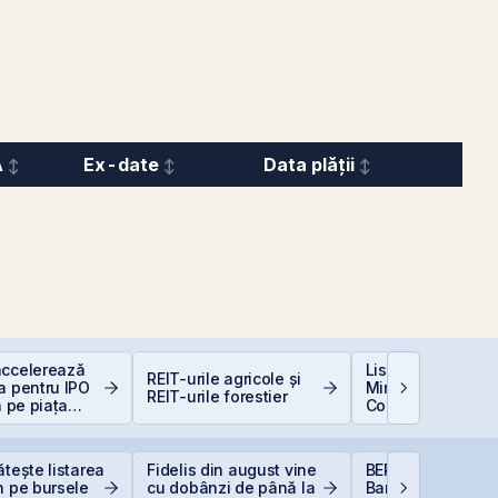
A
Ex-date
Data plății
accelerează
Listarea Pachetel
REIT-urile agricole și
a pentru IPO
Minoritare din
REIT-urile forestier
a pe piața
Companiile de Sta
BVB
BVB – Soluție pen
Deficitul Bugetar
ătește listarea
Fidelis din august vine
BERD vinde 1% di
n pe bursele
cu dobânzi de până la
Banca Transilvani