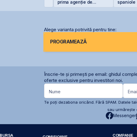
bligațiunile BNET31E
prima agenție de
spaniole
comunicare listată la
BVB
Alege varianta potrivită pentru tine:
PROGRAMEAZĂ
Înscrie-te și primești pe email: ghidul comple
oferte exclusive pentru investitori noi.
Nume
Emai
Te poți dezabona oricând. Fără SPAM. Datele tale
sau urmărește c
Messenger
A BURSA
COMPANIE
COMISIOANE