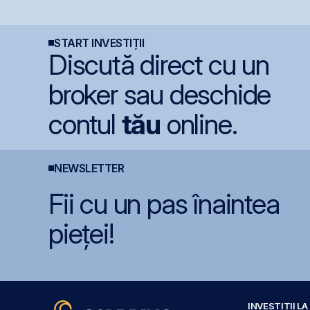
+47,6% de la începutul
instrumentelor derivate
o
anului
prin Contrapartea
Centrală la final de
2026 sau începutul lui
START INVESTIȚII
2027
Discută direct cu un
broker sau deschide
contul
tău
online.
NEWSLETTER
Fii cu un pas înaintea
pieței!
INVESTIȚII L