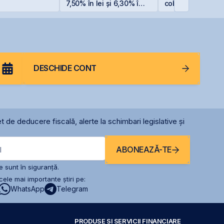
7,50% în lei și 6,30% în
coboară sub prag
euro
5%
DESCHIDE CONT
t de deducere fiscală, alerte la schimbari legislative și
ABONEAZĂ-TE
l
 sunt în siguranță.
ele mai importante știri pe:
WhatsApp
Telegram
PRODUSE ȘI SERVICII FINANCIARE