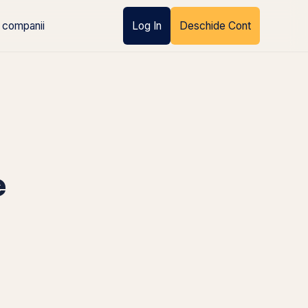
 companii
Log In
Deschide Cont
e